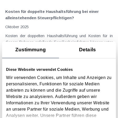
Kosten für doppelte Haushaltsführung bei einer
alleinstehenden Steuerpflichtigen?
Oktober 2025
Kosten der doppelten Haushaltsführung und Kosten für in
diesem Rahmen anfallende Familienheimfahrten können unter
bestimmten Voraussetzungen als Werbungskosten geltend
Zustimmung
Details
gemacht werden. Sofern Mehraufwendungen anfallen, weil
jemand am Beschäftigungsort wohnen muss und die...
Diese Webseite verwendet Cookies
Langtext
empfehlen
drucken
Wir verwenden Cookies, um Inhalte und Anzeigen zu
personalisieren, Funktionen für soziale Medien
Doppelte Haushaltsführung bei Verlegung des
anbieten zu können und die Zugriffe auf unsere
Wohnsitzes zum (Ehe-)Partner?
Website zu analysieren. Außerdem geben wir
Oktober 2024
Informationen zu Ihrer Verwendung unserer Website
Der VwGH (GZ Ra 2023/15/0087 vom 29.5.2024) hatte sich
an unsere Partner für soziale Medien, Werbung und
mit der Konstellation auseinanderzusetzen, in welcher eine
Analysen weiter. Unsere Partner führen diese