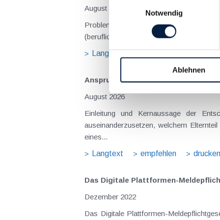
Einwilligungsauswahl
August 2026
Notwendig
Problemstellung und rechtlicher Hintergrund Tagesgelder sollen Verpflegungsmehraufwendungen ausgleichen, welche im Zuge v
(beruflich bedingten Reisen) durch die Unk
Langtext
empfehlen
drucke
Ablehnen
Anspruch auf Familienbeihilfe bei ge
August 2026
Einleitung und Kernaussage der Entscheidung Das Bundesfinanzgericht (GZ RV/7103366/2025 vom 10.02.2026) 
auseinanderzusetzen, welchem Elternteil 
eines...
Langtext
empfehlen
drucke
Das Digitale Plattformen-Meldepflich
Dezember 2022
Das Digitale Plattformen-Meldepflicht