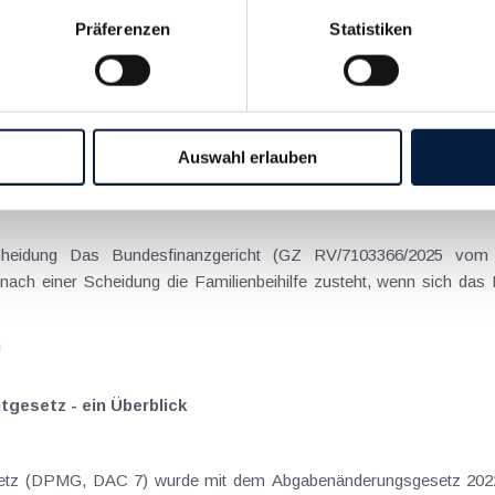
Präferenzen
Statistiken
on Dienstreisen
enntnis über die lokale Gastronomie resultieren – typischerweise stell
n
Auswahl erlauben
schiedenen Eltern
hatte sich mit der Frage
nach einer Scheidung die Familienbeihilfe zusteht, wenn sich das
n
tgesetz - ein Überblick
gesetz (DPMG, DAC 7) wurde mit dem Abgabenänderungsgesetz 202