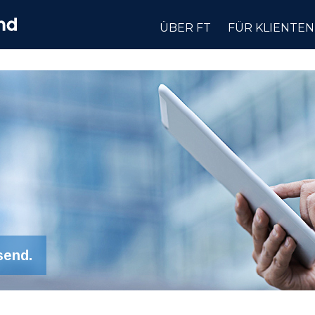
ÜBER FT
FÜR KLIENTEN
send.