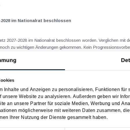
n
-2028 im Nationalrat beschlossen
setz 2027-2028 im Nationalrat beschlossen worden. Verglichen mit d
aus dem Juli 2026 ) ist es dabei vereinzelt noch zu wichtigen Ä
n
mmung
Det
ngsgewalt muss laut BFG in zeitlichem Zusammenhang mit d
Cookies
 Inhalte und Anzeigen zu personalisieren, Funktionen für 
eräußerungen regelmäßig anfallenden
f unsere Website zu analysieren. Außerdem geben wir Infor
nn vor, wenn die Voraussetzungen für die Hauptwohnsitzbefreiung erfü
e an unsere Partner für soziale Medien, Werbung und Ana
n
mationen möglicherweise mit weiteren Daten zusammen, die 
men Ihrer Nutzung der Dienste gesammelt haben.
ise ohne Nächtigung