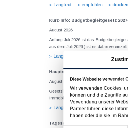
Langtext
empfehlen
drucke
Kurz-Info: Budgetbegleitgesetz 2027
August 2026
Anfang Juli 2026 ist das Budgetbegleitge
Langtext
empfehlen
drucke
Zusti
Hauptwohnsitz​­befreiung – Verfügu
Diese Webseite verwendet 
August 2026
Wir verwenden Cookies, um
Gesetzliche Grundlagen der Hauptwohnsitzbefreiung Eine Ausnahme von der bei privaten Grundstücksv
können und die Zugriffe au
Immobilienertragsteuer (ImmoESt) liegt da
Verwendung unserer Websit
Langtext
empfehlen
drucke
Partner führen diese Infor
haben oder die sie im Rah
Tagesgelder auch bei eintägiger Re