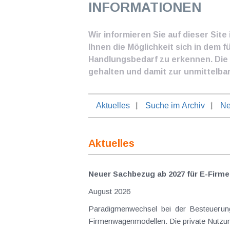
INFORMATIONEN
Wir informieren Sie auf dieser Sit
Ihnen die Möglichkeit sich in dem f
Handlungsbedarf zu erkennen. Die I
gehalten und damit zur unmittelba
Aktuelles
Suche im Archiv
Ne
Aktuelles
Neuer Sachbezug ab 2027 für E-Firme
August 2026
Paradigmenwechsel bei der Besteuerung von E-Dienstwagen Über Jahre hinweg galten reine 
Firmenwagenmodellen. Die private Nutzung