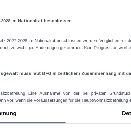
n
-2028 im Nationalrat beschlossen
setz 2027-2028 im Nationalrat beschlossen worden. Verglichen mit d
aus dem Juli 2026 ) ist es dabei vereinzelt noch zu wichtigen Ä
n
ngsgewalt muss laut BFG in zeitlichem Zusammenhang mit d
eräußerungen regelmäßig anfallenden
nn vor, wenn die Voraussetzungen für die Hauptwohnsitzbefreiung erfü
n
mmung
Det
ise ohne Nächtigung