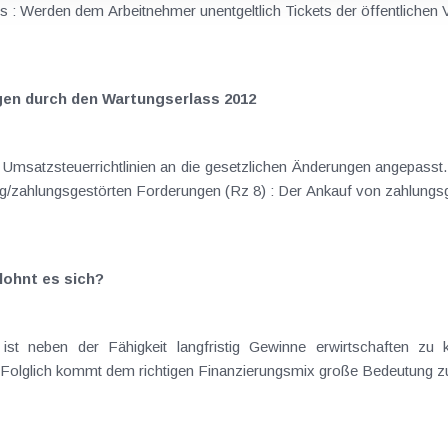
 : Werden dem Arbeitnehmer unentgeltlich Tickets der öffentlichen V
gen durch den Wartungserlass 2012
msatzsteuerrichtlinien an die gesetzlichen Änderungen angepasst. 
erichte eingearbeitet. Factoring/zahlungsgestörten Forderungen (Rz 8) : Der Ankauf von z
lohnt es sich?
st neben der Fähigkeit langfristig Gewinne erwirtschaften zu 
ll. Folglich kommt dem richtigen Finanzierungsmix große Bedeutung zu