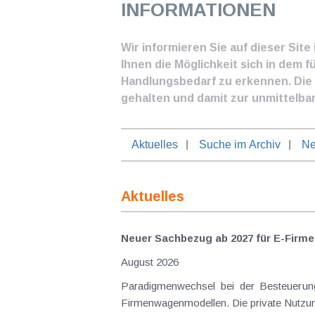
INFORMATIONEN
Wir informieren Sie auf dieser Sit
Ihnen die Möglichkeit sich in dem f
Handlungsbedarf zu erkennen. Die I
gehalten und damit zur unmittelba
Aktuelles
Suche im Archiv
Ne
Aktuelles
Neuer Sachbezug ab 2027 für E-Firme
August 2026
Paradigmenwechsel bei der Besteuerung von E-Dienstwagen Über Jahre hinweg galten reine 
Firmenwagenmodellen. Die private Nutzung