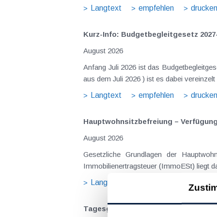
Langtext
empfehlen
drucke
Kurz-Info: Budgetbegleitgesetz 2027
August 2026
Anfang Juli 2026 ist das Budgetbegleitge
Langtext
empfehlen
drucke
Hauptwohnsitz​­befreiung – Verfügu
August 2026
Gesetzliche Grundlagen der Hauptwohnsitzbefreiung Eine Ausnahme von der bei privaten Grundstücksv
Immobilienertragsteuer (ImmoESt) liegt da
Langtext
empfehlen
drucke
Zusti
Tagesgelder auch bei eintägiger Re