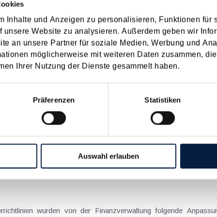
Cookies
 Inhalte und Anzeigen zu personalisieren, Funktionen für 
on Dienstreisen
f unsere Website zu analysieren. Außerdem geben wir Infor
enntnis über die lokale Gastronomie resultieren – typischerweise stell
e an unsere Partner für soziale Medien, Werbung und Ana
n
mationen möglicherweise mit weiteren Daten zusammen, die 
men Ihrer Nutzung der Dienste gesammelt haben.
schiedenen Eltern
Präferenzen
Statistiken
hatte sich mit der Frage
nach einer Scheidung die Familienbeihilfe zusteht, wenn sich das
n
Auswahl erlauben
richtlinien wurden von der Finanzverwaltung folgende Anpassu