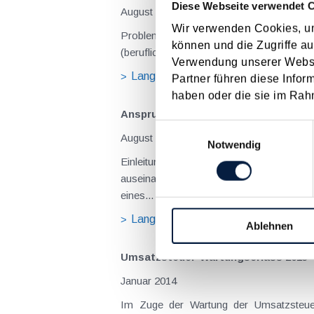
Diese Webseite verwendet 
August 2026
Wir verwenden Cookies, um
Problemstellung und rechtlicher Hintergrund Tagesgelder sollen Verpflegungsmehraufwendungen ausgleichen, welche im Zuge v
können und die Zugriffe au
(beruflich bedingten Reisen) durch die Unk
Verwendung unserer Websit
Langtext
empfehlen
drucke
Partner führen diese Infor
haben oder die sie im Rah
Anspruch auf Familienbeihilfe bei ge
Einwilligungsauswahl
August 2026
Notwendig
Einleitung und Kernaussage der Entscheidung Das Bundesfinanzgericht (GZ RV/7103366/2025 vom 10.02.2026) 
auseinanderzusetzen, welchem Elternteil 
eines...
Langtext
empfehlen
drucke
Ablehnen
Umsatzsteuer-Wartungserlass 2013
Januar 2014
Im Zuge der Wartung der Umsatzsteuer