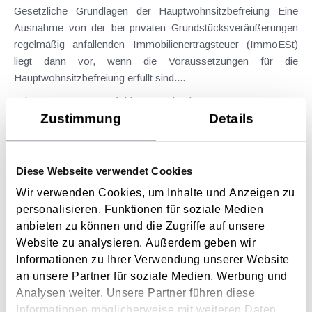
Gesetzliche Grundlagen der Hauptwohnsitzbefreiung Eine
Ausnahme von der bei privaten Grundstücksveräußerungen
regelmäßig anfallenden Immobilienertragsteuer (ImmoESt)
liegt dann vor, wenn die Voraussetzungen für die
Hauptwohnsitzbefreiung erfüllt sind....
Langtext
empfehlen
drucken
Zustimmung
Details
Tagesgelder auch bei eintägiger Reise ohne
Nächtigung
Diese Webseite verwendet Cookies
August 2026
Wir verwenden Cookies, um Inhalte und Anzeigen zu
Problemstellung und rechtlicher Hintergrund Tagesgelder
personalisieren, Funktionen für soziale Medien
sollen Verpflegungsmehraufwendungen ausgleichen, welche
anbieten zu können und die Zugriffe auf unsere
im Zuge von Dienstreisen (beruflich bedingten Reisen) durch
Website zu analysieren. Außerdem geben wir
die Unkenntnis über die lokale Gastronomie resultieren –
Informationen zu Ihrer Verwendung unserer Website
typischerweise stellt sich das Problem in der...
an unsere Partner für soziale Medien, Werbung und
Analysen weiter. Unsere Partner führen diese
Langtext
empfehlen
drucken
Informationen möglicherweise mit weiteren Daten