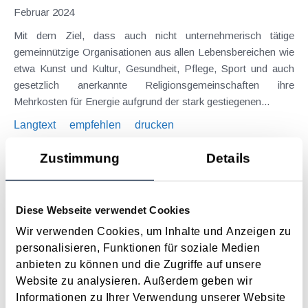
Februar 2024
Mit dem Ziel, dass auch nicht unternehmerisch tätige
gemeinnützige Organisationen aus allen Lebensbereichen wie
etwa Kunst und Kultur, Gesundheit, Pflege, Sport und auch
gesetzlich anerkannte Religionsgemeinschaften ihre
Mehrkosten für Energie aufgrund der stark gestiegenen...
Langtext
empfehlen
drucken
Zustimmung
Details
Voranmeldung zum Energiekostenzuschuss 2 (für
2023) ab sofort bis 2.11.2023 möglich
Oktober 2023
Diese Webseite verwendet Cookies
Von 16. Oktober bis 2. November 2023 können sich
Wir verwenden Cookies, um Inhalte und Anzeigen zu
Unternehmen für den Energiekostenzuschuss 2 voranmelden.
personalisieren, Funktionen für soziale Medien
Diese Voranmeldung ist für die spätere Antragstellung des
anbieten zu können und die Zugriffe auf unsere
Energiekostenzuschusses (voraussichtlich ab 9. November
Website zu analysieren. Außerdem geben wir
2023) verpflichtend. Die Voranmeldung muss...
Informationen zu Ihrer Verwendung unserer Website