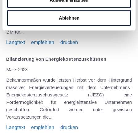
Energiekostenzuschuss nach wie vor ein wichtiges
Instrument zur Unterstützung betroffener Unternehmen (zur
Verlängerung des Energiekostenzuschusses siehe auch
Ablehnen
Beitrag vom Jänner 2023 ). In einer Medieninformation des
BM für...
Langtext
empfehlen
drucken
Bilanzierung von Energiekostenzuschüssen
März 2023
Bekanntermaßen wurde letzten Herbst vor dem Hintergrund
massiver Energieverteuerungen mit dem Unternehmens-
Energiekostenzuschussgesetz (UEZG) eine
Fördermöglichkeit für energieintensive Unternehmen
geschaffen. Gefördert werden unter gewissen
Voraussetzungen die...
Langtext
empfehlen
drucken