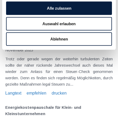
Energiekosten unterstützt werden ( siehe bereits Beitrag aus
Alle zulassen
dem Mai 2023 ). Dem Namen entsprechend handelt es sich
dabei um eine...
Auswahl erlauben
Langtext
empfehlen
drucken
Ablehnen
Maßnahmen vor Jahresende 2023 - Für Unternehmer
November 2023
Trotz oder gerade wegen der weiterhin turbulenten Zeiten
sollte der näher rückende Jahreswechsel auch dieses Mal
wieder zum Anlass für einen Steuer-Check genommen
werden. Denn es finden sich regelmäßig Möglichkeiten, durch
gezielte Maßnahmen legal Steuern zu...
Langtext
empfehlen
drucken
Energiekostenpauschale für Klein- und
Kleinstunternehmen