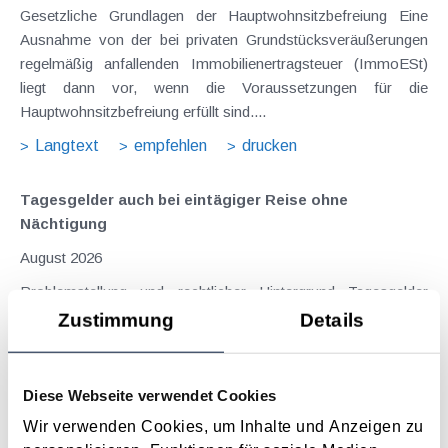
Gesetzliche Grundlagen der Hauptwohnsitzbefreiung Eine
Ausnahme von der bei privaten Grundstücksveräußerungen
regelmäßig anfallenden Immobilienertragsteuer (ImmoESt)
liegt dann vor, wenn die Voraussetzungen für die
Hauptwohnsitzbefreiung erfüllt sind....
Langtext
empfehlen
drucken
Tagesgelder auch bei eintägiger Reise ohne
Nächtigung
August 2026
Problemstellung und rechtlicher Hintergrund Tagesgelder
sollen Verpflegungsmehraufwendungen ausgleichen, welche
Zustimmung
Details
im Zuge von Dienstreisen (beruflich bedingten Reisen) durch
die Unkenntnis über die lokale Gastronomie resultieren –
typischerweise stellt sich das Problem in der...
Diese Webseite verwendet Cookies
Langtext
empfehlen
drucken
Wir verwenden Cookies, um Inhalte und Anzeigen zu