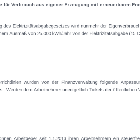
be für Verbrauch aus eigener Erzeugung mit erneuerbaren En
aus erneuerbaren Energiequellen bi
richtlinien wurden von der Finanzverwaltung folgende Anpassu
 : Werden dem Arbeitnehmer unentgeltlich Tickets der öffentlichen V
t 1.1.2013 ihren Arbeitnehmern ein steuerfreies Jobticket als zusätzlichen Anreiz zur