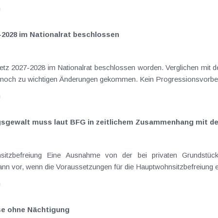
n
-2028 im Nationalrat beschlossen
setz 2027-2028 im Nationalrat beschlossen worden. Verglichen mit d
aus dem Juli 2026 ) ist es dabei vereinzelt noch zu wichtigen Ä
n
ngsgewalt muss laut BFG in zeitlichem Zusammenhang mit d
eräußerungen regelmäßig anfallenden
nn vor, wenn die Voraussetzungen für die Hauptwohnsitzbefreiung erfü
n
ise ohne Nächtigung