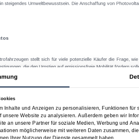
n steigendes Umweltbewusstsein. Die Anschaffung von Photovoltaik
utos
fahrzeugen stellt sich für viele potenzielle Käufer die Frage, wie
nstigungen, die den Umstieg auf emissionsfreie Mobilität fördern solle
mmung
Det
ten KFZ
Cookies
 Inhalte und Anzeigen zu personalisieren, Funktionen für 
 KFZ (Kastenwagen, Kleinlastkraftwagen, Pritschenwagen, Klein-Aut
f unsere Website zu analysieren. Außerdem geben wir Infor
e an unsere Partner für soziale Medien, Werbung und Ana
mationen möglicherweise mit weiteren Daten zusammen, die 
men Ihrer Nutzung der Dienste gesammelt haben.