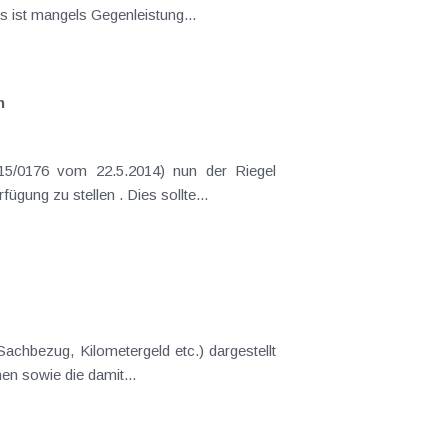
Fruchtgenussrecht Die unentgeltliche Übereignung eines Wirtschaftsgutes gegen Vorbehalt des Fruchtgenusses ist mangels Gegenleistung...
n
15/0176 vom 22.5.2014) nun der Riegel
glichst umsatzsteueroptimal ihren Mitarbeitern zur Verfügung zu stellen . Dies sollte...
haben, werden nun im zweiten Teil allgemeine Grundsätze der steuerlichen Behandlung von Pkw im Unternehmen sowie die damit...