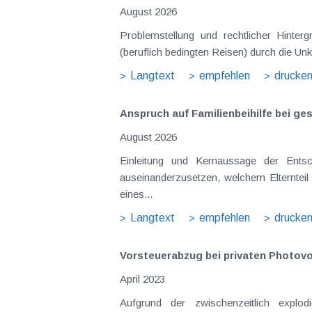
August 2026
Problemstellung und rechtlicher Hintergrund Tagesgelder sollen Verpflegungsmehraufwendungen ausgleichen, welche im Zuge v
(beruflich bedingten Reisen) durch die Unk
Langtext
empfehlen
drucke
Anspruch auf Familienbeihilfe bei ge
August 2026
Einleitung und Kernaussage der Entscheidung Das Bundesfinanzgericht (GZ RV/7103366/2025 vom 10.02.2026) 
auseinanderzusetzen, welchem Elternteil 
eines...
Langtext
empfehlen
drucke
Vorsteuerabzug bei privaten Photovo
April 2023
Aufgrund der zwischenzeitlich explo