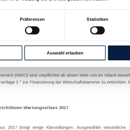
htlingen aus der Ukraine
Präferenzen
Statistiken
igt sich die österreichische Bevölkerung sehr hilfsbereit und unters
vielfältige Maßnahmen. Das BMF hat unlängst (BMF-Info GZ...
Auswahl erlauben
1" ab 2019
sogenannten Grundumlage eine " Kammerumlage 1 " zur Finanzierung der Wirtschaftskammer
ichtlinien-Wartungserlass 2017
lass 2017 bringt einige Klarstellungen. Ausgewählte wesentliche