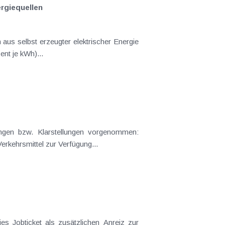
ergiequellen
s zu einem Ausmaß von 25.000 kWh/Jahr von der Elektrizitätsabgabe (15 Cent je kWh)...
ngen bzw. Klarstellungen vorgenommen:
erkehrsmittel zur Verfügung...