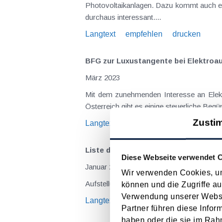
Photovoltaikanlagen. Dazu kommt auch ei
durchaus interessant....
Langtext
empfehlen
drucken
BFG zur Luxustangente bei Elektroa
März 2023
Mit dem zunehmenden Interesse an Elektro
Österreich gibt es einige steuerliche Begü
Zusti
Langtext
empfehlen
drucken
Liste der vorsteuerabzugsberechtig
Diese Webseite verwendet 
Januar 2023
Wir verwenden Cookies, um
Aufstellung aller vorsteuerabzugsfähigen
können und die Zugriffe au
Verwendung unserer Websit
Langtext
empfehlen
drucken
Partner führen diese Infor
haben oder die sie im Rah