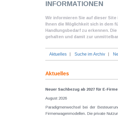
INFORMATIONEN
Wir informieren Sie auf dieser Sit
Ihnen die Möglichkeit sich in dem f
Handlungsbedarf zu erkennen. Die I
gehalten und damit zur unmittelba
Aktuelles
Suche im Archiv
Ne
Aktuelles
Neuer Sachbezug ab 2027 für E-Firme
August 2026
Paradigmenwechsel bei der Besteuerung von E-Dienstwagen Über Jahre hinweg galten reine 
Firmenwagenmodellen. Die private Nutzung