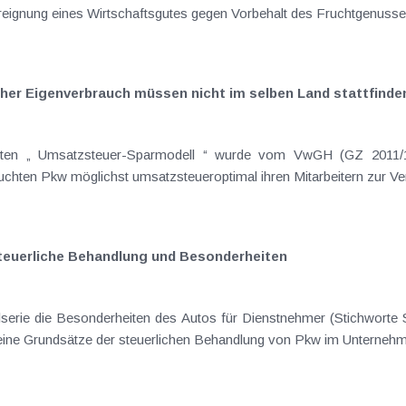
her Eigenverbrauch müssen nicht im selben Land stattfinde
ebten „ Umsatzsteuer-Sparmodell “ wurde vom VwGH (GZ 2011/
vorgeschoben. Findige Unternehmer versuchten Pkw mö
Steuerliche Behandlung und Besonderheiten