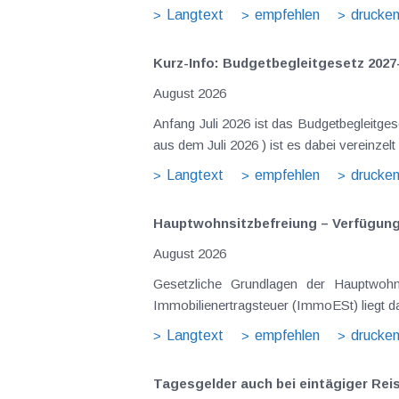
Langtext
empfehlen
drucke
Kurz-Info: Budgetbegleitgesetz 2027
August 2026
Anfang Juli 2026 ist das Budgetbegleitge
Langtext
empfehlen
drucke
Hauptwohnsitz​­befreiung – Verfügu
August 2026
Gesetzliche Grundlagen der Hauptwohnsitzbefreiung Eine Ausnahme von der bei privaten Grundstücksv
Immobilienertragsteuer (ImmoESt) liegt da
Langtext
empfehlen
drucke
Tagesgelder auch bei eintägiger Re