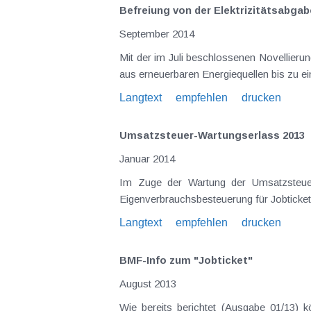
Befreiung von der Elektrizitätsabga
September 2014
Mit der im Juli beschlossenen Novellierung des Elektrizitätsabgabegesetzes wird nunmehr der Eigenverbrauch aus selbst erzeugter elektrischer Energie
Langtext
empfehlen
drucken
Umsatzsteuer-Wartungserlass 2013
Januar 2014
Im Zuge der Wartung der Umsatzsteuer
Eigenverbrauchsbesteuerung für Jobtickets
Langtext
empfehlen
drucken
BMF-Info zum "Jobticket"
August 2013
Wie bereits berichtet (Ausgabe 01/13) können Arbeitgeber sei