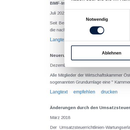
BMF-Info zur Unterstützung von Flüc
Einwilligungsauswahl
Juli 2022
Notwendig
Seit Beginn des Krieges in der Ukraine ze
die nach Österreich Geflüchteten durch 
Langtext
empfehlen
drucken
Ablehnen
Neuerungen bei der "Kammerumlage 
Dezember 2018
Alle Mitglieder der Wirtschaftskammer Österreich (WKO) sind verpflichtet ab einem Wert von im Inland steuerbaren Umsätzen von 150.000 € neben der
Langtext
empfehlen
drucken
Änderungen durch den Umsatzsteuerr
März 2018
Der Umsatzsteuerrichtlinien-Wartungser