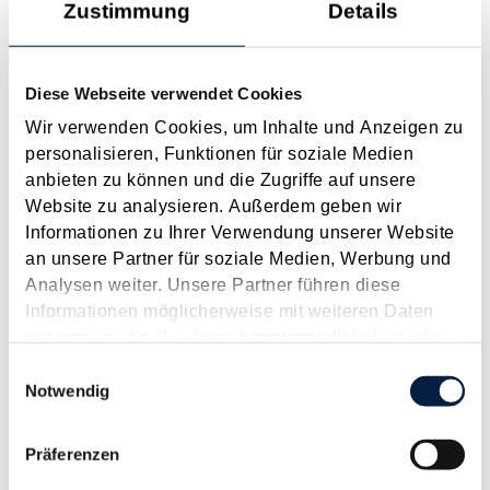
Zustimmung
Details
Anspruch auf Familienbeihilfe bei geschiedenen Eltern
August 2026
Diese Webseite verwendet Cookies
Einleitung und Kernaussage der Entscheidung Das
Wir verwenden Cookies, um Inhalte und Anzeigen zu
Bundesfinanzgericht (GZ RV/7103366/2025 vom 10.02.2026)
personalisieren, Funktionen für soziale Medien
hatte sich mit der Frage auseinanderzusetzen, welchem
anbieten zu können und die Zugriffe auf unsere
Elternteil nach einer Scheidung die Familienbeihilfe zusteht,
Website zu analysieren. Außerdem geben wir
wenn sich das Kind tatsächlich überwiegend im Haushalt
Informationen zu Ihrer Verwendung unserer Website
eines...
an unsere Partner für soziale Medien, Werbung und
Langtext
empfehlen
drucken
Analysen weiter. Unsere Partner führen diese
Informationen möglicherweise mit weiteren Daten
Vorsteuerabzug bei privaten Photovoltaikanlagen
zusammen, die Sie ihnen bereitgestellt haben oder
öfter als geglaubt möglich
die sie im Rahmen Ihrer Nutzung der Dienste
Einwilligungsauswahl
gesammelt haben.
Notwendig
April 2023
Aufgrund der zwischenzeitlich explodierten und weiterhin
Präferenzen
volatilen Strompreise boomt auch im Privatbereich die
Stromerzeugung mit Photovoltaikanlagen. Dazu kommt auch