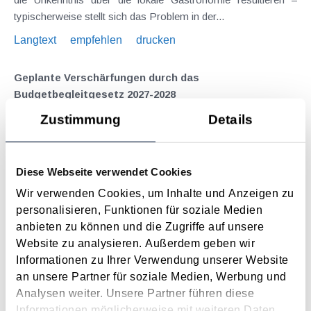
typischerweise stellt sich das Problem in der...
Langtext
empfehlen
drucken
Geplante Verschärfungen durch das
Budgetbegleitgesetz 2027-2028
Juli 2026
Zustimmung
Details
Das Budgetbegleitgesetz 2027-2028 – aktuell als
Regierungsvorlage – sieht einige Verschärfungen im Steuer-,
Diese Webseite verwendet Cookies
Arbeits- und Sozialrecht vor. Ausgewählte Aspekte und
"Sparmaßnahmen" werden nachfolgend überblicksmäßig
Wir verwenden Cookies, um Inhalte und Anzeigen zu
dargestellt. Erhöhter...
personalisieren, Funktionen für soziale Medien
anbieten zu können und die Zugriffe auf unsere
Langtext
empfehlen
drucken
Website zu analysieren. Außerdem geben wir
Informationen zu Ihrer Verwendung unserer Website
Entgelttransparenz​­richtlinie stellt hohe
an unsere Partner für soziale Medien, Werbung und
Anforderungen an Arbeitgeber
Analysen weiter. Unsere Partner führen diese
Juli 2026
Informationen möglicherweise mit weiteren Daten