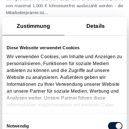
von maximal 1.000 € lohnsteuerfrei ausbezahlt werden - die
Mitarbeiterprämie ist...
Langtext
empfehlen
drucken
Zustimmung
Details
Service-Entgelt 2014 für die E-Card und Änderungen
bei der Anmeldung von Dienstnehmern bei
Diese Webseite verwendet Cookies
Personengesellschaften
Wir verwenden Cookies, um Inhalte und Anzeigen zu
Dezember 2013
personalisieren, Funktionen für soziale Medien
anbieten zu können und die Zugriffe auf unsere
Das Service-Entgelt für die E-Card wird für 2014 um 0,3 € auf
Website zu analysieren. Außerdem geben wir
10,3 € erhöht . Neu ist eine Befreiung für mitversicherte
Informationen zu Ihrer Verwendung unserer Website
Ehegatten, eingetragene Partner oder Lebensgefährten.
an unsere Partner für soziale Medien, Werbung und
Befreiungen bestehen auch weiterhin wie bisher für
Analysen weiter. Unsere Partner führen diese
mitversicherte...
Informationen möglicherweise mit weiteren Daten
Langtext
empfehlen
drucken
zusammen, die Sie ihnen bereitgestellt haben oder
die sie im Rahmen Ihrer Nutzung der Dienste
Einwilligungsauswahl
Kostendeckung bei Freizeitunfällen
gesammelt haben.
Notwendig