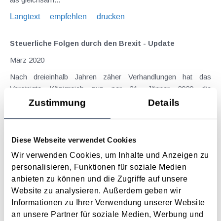
Langtext
empfehlen
drucken
Steuerliche Folgen durch den Brexit - Update
März 2020
Nach dreieinhalb Jahren zäher Verhandlungen hat das
Vereinigte Königreich nun per 31. Jänner 2020 die
Europäische Union verlassen . Auch wenn im Vereinigten
Zustimmung
Details
Königreich kein Stein auf dem anderen bleibt, bleibt jedoch
zumindest steuerlich im Wesentlichen vorerst...
Diese Webseite verwendet Cookies
Langtext
empfehlen
drucken
Wir verwenden Cookies, um Inhalte und Anzeigen zu
personalisieren, Funktionen für soziale Medien
Maßnahmen vor Jahresende 2019 - Unternehmer
anbieten zu können und die Zugriffe auf unsere
November 2019
Website zu analysieren. Außerdem geben wir
Der näher rückende Jahreswechsel sollte Anlass für einem
Informationen zu Ihrer Verwendung unserer Website
Steuer-Check sein. Durch gezielte Maßnahmen vor
an unsere Partner für soziale Medien, Werbung und