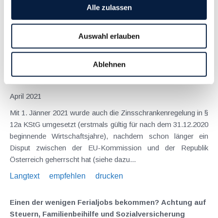
physische Rückkehr an den Arbeitsplatz immer öfter
Alle zulassen
bevorsteht, steigen auch die Chancen auf einen Ferialjob.
Gerade in den Sommermonaten haben Ferialjobs
Auswahl erlauben
typischerweise Hochsaison...
Langtext
empfehlen
drucken
Ablehnen
Die Umsetzung der Zinsschranke in Österreich
April 2021
Mit 1. Jänner 2021 wurde auch die Zinsschrankenregelung in §
12a KStG umgesetzt (erstmals gültig für nach dem 31.12.2020
beginnende Wirtschaftsjahre), nachdem schon länger ein
Disput zwischen der EU-Kommission und der Republik
Österreich geherrscht hat (siehe dazu...
Langtext
empfehlen
drucken
Einen der wenigen Ferialjobs bekommen? Achtung auf
Steuern, Familienbeihilfe und Sozialversicherung