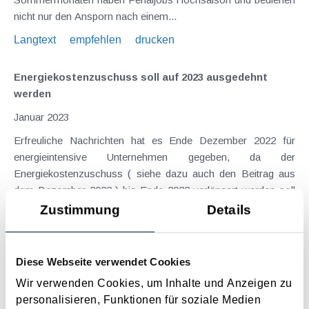
nicht nur den Ansporn nach einem...
Langtext
empfehlen
drucken
Energiekostenzuschuss soll auf 2023 ausgedehnt
werden
Januar 2023
Erfreuliche Nachrichten hat es Ende Dezember 2022 für
energieintensive Unternehmen gegeben, da der
Energiekostenzuschuss ( siehe dazu auch den Beitrag aus
dem Dezember 2022 ) bis Ende 2022 verlängert werden soll
und sogar auf das Jahr 2023 ausgedehnt werden soll. Damit
Zustimmung
Details
soll die...
Langtext
empfehlen
drucken
Diese Webseite verwendet Cookies
Wir verwenden Cookies, um Inhalte und Anzeigen zu
Sommerzeit ist Ferialjobzeit - Steuer,
personalisieren, Funktionen für soziale Medien
Sozialversicherung und Familienbeihilfe sind zu