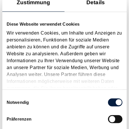
Arbeitnehmern aus sachlichen, betriebsbezogenen...
Zustimmung
Details
Langtext
empfehlen
drucken
Diese Webseite verwendet Cookies
BMF-Info zur steuerfreien
Wir verwenden Cookies, um Inhalte und Anzeigen zu
Mitarbeitergewinnbeteiligung
personalisieren, Funktionen für soziale Medien
April 2022
anbieten zu können und die Zugriffe auf unsere
Im Zuge der ökosozialen Steuerreform wurde auch das
Website zu analysieren. Außerdem geben wir
Instrument der steuerfreien Mitarbeitergewinnbeteiligung
Informationen zu Ihrer Verwendung unserer Website
eingeführt ( siehe auch Beitrag vom Dezember 2021 ),
an unsere Partner für soziale Medien, Werbung und
welches als Anreizsystem dienen kann und zur stärkeren
Analysen weiter. Unsere Partner führen diese
Bindung der Arbeitnehmer an das Unternehmen des
Informationen möglicherweise mit weiteren Daten
Arbeitgebers...
zusammen, die Sie ihnen bereitgestellt haben oder
die sie im Rahmen Ihrer Nutzung der Dienste
Einwilligungsauswahl
Langtext
empfehlen
drucken
gesammelt haben.
Notwendig
Entfall bzw. Senkung des Beitrages zur
Präferenzen
Arbeitslosenversicherung ab 1.7.2008