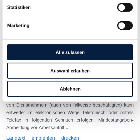
September 2008
Statistiken
Ab 1.7.2008 wird der Dienstnehmeranteil für niedrige
Einkommen gesenkt bzw. entfällt zur Gänze. Die Höhe des
Marketing
Dienstnehmeranteils zur Arbeitslosenversicherung wird nach
der Einkommenshöhe wie folgt gestaffelt: Einkommen €
brutto pro Monat...
Langtext
empfehlen
drucken
Alle zulassen
Sozialrechtsänderungsgesetz 2007 Formen der
Auswahl erlauben
Frühpensionen
November 2007
Ablehnen
:: Meldevorschriften neu ab 1. Jänner 2008 Die Anmeldung
von Dienstnehmern (auch von fallweise beschäftigten) kann
entweder im elektronischen Wege, telefonisch oder mittels
Telefax in folgenden Schritten erfolgen: Mindestangaben-
Anmeldung vor Arbeitsantritt:...
Langtext
empfehlen
drucken