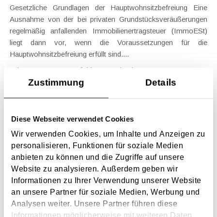
Gesetzliche Grundlagen der Hauptwohnsitzbefreiung Eine
Ausnahme von der bei privaten Grundstücksveräußerungen
regelmäßig anfallenden Immobilienertragsteuer (ImmoESt)
liegt dann vor, wenn die Voraussetzungen für die
Hauptwohnsitzbefreiung erfüllt sind....
Langtext
empfehlen
drucken
Zustimmung
Details
Tagesgelder auch bei eintägiger Reise ohne
Nächtigung
Diese Webseite verwendet Cookies
August 2026
Wir verwenden Cookies, um Inhalte und Anzeigen zu
Problemstellung und rechtlicher Hintergrund Tagesgelder
personalisieren, Funktionen für soziale Medien
sollen Verpflegungsmehraufwendungen ausgleichen, welche
anbieten zu können und die Zugriffe auf unsere
im Zuge von Dienstreisen (beruflich bedingten Reisen) durch
Website zu analysieren. Außerdem geben wir
die Unkenntnis über die lokale Gastronomie resultieren –
Informationen zu Ihrer Verwendung unserer Website
typischerweise stellt sich das Problem in der...
an unsere Partner für soziale Medien, Werbung und
Analysen weiter. Unsere Partner führen diese
Langtext
empfehlen
drucken
Informationen möglicherweise mit weiteren Daten