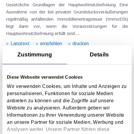
Gesetzliche Grundlagen der Hauptwohnsitzbefreiung Eine
Ausnahme von der bei privaten Grundstücksveräußerungen
regelmäßig anfallenden Immobilienertragsteuer (ImmoESt)
liegt dann vor, wenn die Voraussetzungen für die
Hauptwohnsitzbefreiung erfüllt sind....
Langtext
empfehlen
drucken
Zustimmung
Details
Tagesgelder auch bei eintägiger Reise ohne
Nächtigung
Diese Webseite verwendet Cookies
August 2026
Wir verwenden Cookies, um Inhalte und Anzeigen zu
Problemstellung und rechtlicher Hintergrund Tagesgelder
personalisieren, Funktionen für soziale Medien
sollen Verpflegungsmehraufwendungen ausgleichen, welche
anbieten zu können und die Zugriffe auf unsere
im Zuge von Dienstreisen (beruflich bedingten Reisen) durch
Website zu analysieren. Außerdem geben wir
die Unkenntnis über die lokale Gastronomie resultieren –
Informationen zu Ihrer Verwendung unserer Website
typischerweise stellt sich das Problem in der...
an unsere Partner für soziale Medien, Werbung und
Langtext
empfehlen
drucken
Analysen weiter. Unsere Partner führen diese