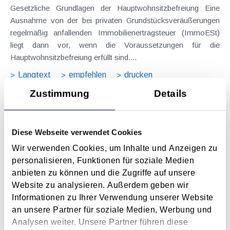
Gesetzliche Grundlagen der Hauptwohnsitzbefreiung Eine
Ausnahme von der bei privaten Grundstücksveräußerungen
regelmäßig anfallenden Immobilienertragsteuer (ImmoESt)
liegt dann vor, wenn die Voraussetzungen für die
Hauptwohnsitzbefreiung erfüllt sind....
Langtext
empfehlen
drucken
Zustimmung
Details
Tagesgelder auch bei eintägiger Reise ohne
Nächtigung
Diese Webseite verwendet Cookies
August 2026
Wir verwenden Cookies, um Inhalte und Anzeigen zu
Problemstellung und rechtlicher Hintergrund Tagesgelder
personalisieren, Funktionen für soziale Medien
sollen Verpflegungsmehraufwendungen ausgleichen, welche
anbieten zu können und die Zugriffe auf unsere
im Zuge von Dienstreisen (beruflich bedingten Reisen) durch
Website zu analysieren. Außerdem geben wir
die Unkenntnis über die lokale Gastronomie resultieren –
Informationen zu Ihrer Verwendung unserer Website
typischerweise stellt sich das Problem in der...
an unsere Partner für soziale Medien, Werbung und
Langtext
empfehlen
drucken
Analysen weiter. Unsere Partner führen diese