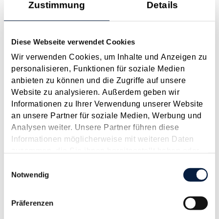
Zustimmung
Details
Anspruch auf Familienbeihilfe bei geschiedenen Eltern
August 2026
Diese Webseite verwendet Cookies
Einleitung und Kernaussage der Entscheidung Das
Wir verwenden Cookies, um Inhalte und Anzeigen zu
Bundesfinanzgericht (GZ RV/7103366/2025 vom 10.02.2026)
personalisieren, Funktionen für soziale Medien
hatte sich mit der Frage auseinanderzusetzen, welchem
anbieten zu können und die Zugriffe auf unsere
Elternteil nach einer Scheidung die Familienbeihilfe zusteht,
Website zu analysieren. Außerdem geben wir
wenn sich das Kind tatsächlich überwiegend im Haushalt
Informationen zu Ihrer Verwendung unserer Website
eines...
an unsere Partner für soziale Medien, Werbung und
Langtext
empfehlen
drucken
Analysen weiter. Unsere Partner führen diese
Informationen möglicherweise mit weiteren Daten
Energieabgabenvergütung für Dienstleistungsbetriebe
zusammen, die Sie ihnen bereitgestellt haben oder
- Schlussanträge des Generalanwalts liegen vor
die sie im Rahmen Ihrer Nutzung der Dienste
Einwilligungsauswahl
gesammelt haben.
Notwendig
März 2019
In den letzten Jahren haben wir regelmäßig über Stand der
Präferenzen
anhängigen Verfahren bezüglich des Anspruchs von
Dienstleistungsbetrieben auf die Rückvergütung von bezahlten