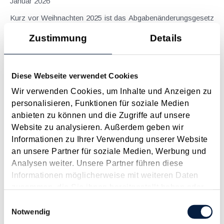
Januar 2026
Kurz vor Weihnachten 2025 ist das Abgabenänderungsgesetz
2025 (AbgÄG 2025) im Bundesgesetzblatt veröffentlicht
Zustimmung
Details
worden. Quasi in letzter Sekunde wurden noch
Abänderungsanträge mitberücksichtigt, die nachfolgend
überblicksmäßig dargestellt werden....
Diese Webseite verwendet Cookies
Langtext
empfehlen
drucken
Wir verwenden Cookies, um Inhalte und Anzeigen zu
personalisieren, Funktionen für soziale Medien
BMF-Aussagen zur Mitarbeiter­prämie 2025
anbieten zu können und die Zugriffe auf unsere
Dezember 2025
Website zu analysieren. Außerdem geben wir
Informationen zu Ihrer Verwendung unserer Website
Mit dem Budgetbegleitgesetz 2025 wurde die
an unsere Partner für soziale Medien, Werbung und
Mitarbeiterprämie zur Mitarbeiterprämie 2025 "relaunched".
Analysen weiter. Unsere Partner führen diese
Hiermit können Arbeitgeber im Jahr 2025 Zulagen und
Informationen möglicherweise mit weiteren Daten
Bonuszahlungen bis zu 1.000 € einem oder mehreren
zusammen, die Sie ihnen bereitgestellt haben oder
Arbeitnehmern aus sachlichen, betriebsbezogenen...
die sie im Rahmen Ihrer Nutzung der Dienste
Einwilligungsauswahl
Langtext
empfehlen
drucken
gesammelt haben.
Notwendig