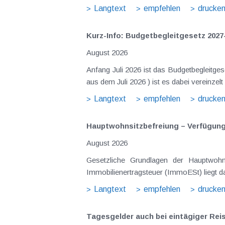
Langtext
empfehlen
drucke
Kurz-Info: Budgetbegleitgesetz 2027
August 2026
Anfang Juli 2026 ist das Budgetbegleitge
Langtext
empfehlen
drucke
Hauptwohnsitz​­befreiung – Verfügu
August 2026
Gesetzliche Grundlagen der Hauptwohnsitzbefreiung Eine Ausnahme von der bei privaten Grundstücksv
Immobilienertragsteuer (ImmoESt) liegt da
Langtext
empfehlen
drucke
Tagesgelder auch bei eintägiger Re