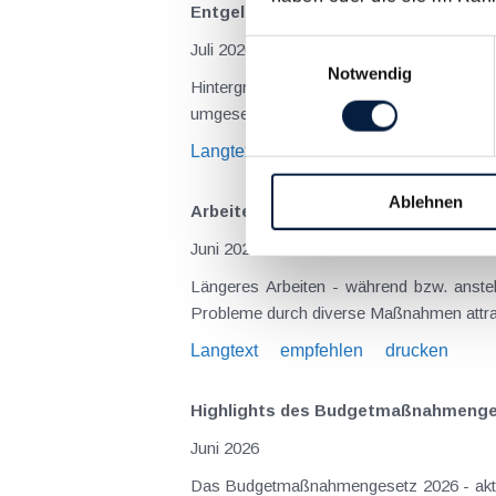
Entgelttransparenz​­richtlinie stellt
Einwilligungsauswahl
Juli 2026
Notwendig
Hintergrund und Kernziele der Richtlinie Die EU-Entgelttransparenzrichtlinie aus Juni 2023 hätte bereits bis 7. Juni 2026 in österreichisches Recht
umgesetzt werden müssen. Wenngleich die
Langtext
empfehlen
drucken
Ablehnen
Arbeiten in der Pension wird steuerlic
Juni 2026
Längeres Arbeiten - während bzw. anste
Probleme durch diverse Maßnahmen attrakti
Langtext
empfehlen
drucken
Highlights des Budgetmaßnahmen​­ge
Juni 2026
Das Budgetmaßnahmengesetz 2026 - aktuel