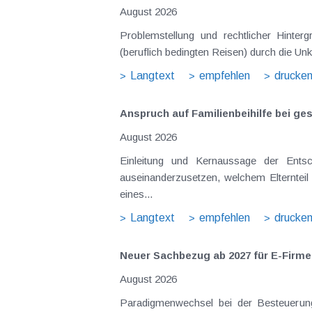
August 2026
Problemstellung und rechtlicher Hintergrund Tagesgelder sollen Verpflegungsmehraufwendungen ausgleichen, welche im Zuge v
(beruflich bedingten Reisen) durch die Unk
Langtext
empfehlen
drucke
Anspruch auf Familienbeihilfe bei ge
August 2026
Einleitung und Kernaussage der Entscheidung Das Bundesfinanzgericht (GZ RV/7103366/2025 vom 10.02.2026) 
auseinanderzusetzen, welchem Elternteil 
eines...
Langtext
empfehlen
drucke
Neuer Sachbezug ab 2027 für E-Firme
August 2026
Paradigmenwechsel bei der Besteuerung von E-Dienstwagen Über Jahre hinweg galten reine 