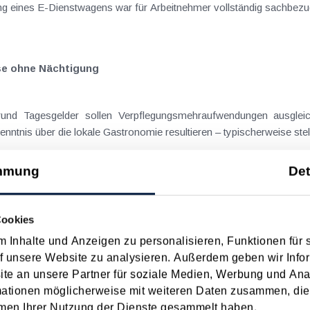
 eines E-Dienstwagens war für Arbeitnehmer vollständig sachbezugs
ise ohne Nächtigung
on Dienstreisen
enntnis über die lokale Gastronomie resultieren – typischerweise stell
mmung
Det
Budgetbegleitgesetz 2027-2028
Cookies
ll als Regierungsvorlage – sieht einige Verschärfungen im Steuer-,
 Inhalte und Anzeigen zu personalisieren, Funktionen für 
Aspekte und "Sparmaßnahmen" werden nachfolgend überblicksmäßig dargestellt. Erhöhter...
f unsere Website zu analysieren. Außerdem geben wir Infor
e an unsere Partner für soziale Medien, Werbung und Ana
mationen möglicherweise mit weiteren Daten zusammen, die 
men Ihrer Nutzung der Dienste gesammelt haben.