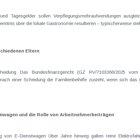
on Dienstreisen
enntnis über die lokale Gastronomie resultieren – typischerweise stell
n
schiedenen Eltern
hatte sich mit der Frage
nach einer Scheidung die Familienbeihilfe zusteht, wenn sich das
n
nwagen und die Rolle von Arbeitnehmer​­beiträgen
Elektrofahrzeuge als steuerlicher Goldstandard bei