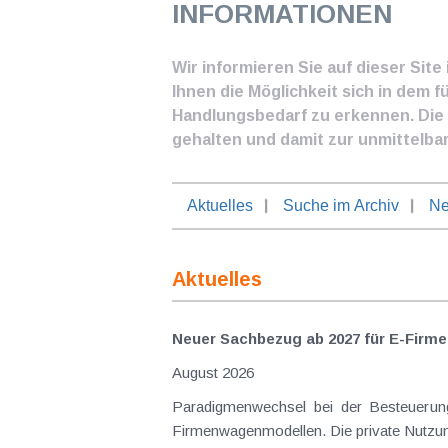
INFORMATIONEN
Wir informieren Sie auf dieser Sit
Ihnen die Möglichkeit sich in dem f
Handlungsbedarf zu erkennen. Die I
gehalten und damit zur unmittelba
Aktuelles
Suche im Archiv
Ne
Aktuelles
Neuer Sachbezug ab 2027 für E-Firme
August 2026
Paradigmenwechsel bei der Besteuerung von E-Dienstwagen Über Jahre hinweg galten reine 
Firmenwagenmodellen. Die private Nutzung