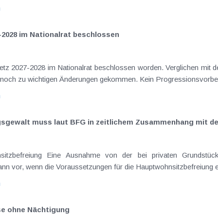
n
-2028 im Nationalrat beschlossen
setz 2027-2028 im Nationalrat beschlossen worden. Verglichen mit d
aus dem Juli 2026 ) ist es dabei vereinzelt noch zu wichtigen Ä
n
ngsgewalt muss laut BFG in zeitlichem Zusammenhang mit d
eräußerungen regelmäßig anfallenden
nn vor, wenn die Voraussetzungen für die Hauptwohnsitzbefreiung erfü
n
ise ohne Nächtigung