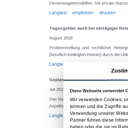
Firmenwagenmodellen. Die private Nutzung
Langtext
empfehlen
drucken
Tagesgelder auch bei eintägiger Re
August 2026
Problemstellung und rechtlicher Hintergrund Tagesgelder sollen Verpflegungsmehraufwendungen ausgleichen, welche im Zuge v
(beruflich bedingten Reisen) durch die Unk
Langtext
empfehlen
drucken
Zusti
Geplante Verschärfungen durch das 
Juli 2026
Diese Webseite verwendet 
Das Budgetbegleitgesetz 2027-2028 – aktue
Wir verwenden Cookies, um
können und die Zugriffe au
Verwendung unserer Websit
Langtext
empfehlen
drucken
Partner führen diese Infor
haben oder die sie im Rah