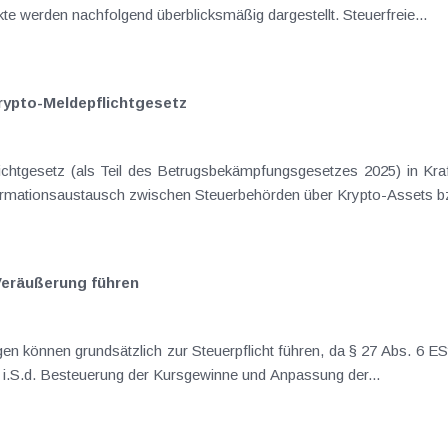
Mitarbeiterprämie, vor. Ausgewählte Aspekte werden nachfolgend überblicksmäßig dargestellt. Steuerfreie...
rypto-Meldepflichtgesetz
lichtgesetz (als Teil des Betrugsbekämpfungsgesetzes 2025) in Kr
ormationsaustausch zwischen Steuerbehörden über Krypto-Assets bz
Veräußerung führen
können grundsätzlich zur Steuerpflicht führen, da § 27 Abs. 6 ESt
 i.S.d. Besteuerung der Kursgewinne und Anpassung der...