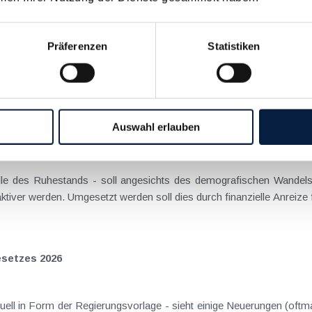
 hohe Anforderungen an Arbeitgeber
Präferenzen
Statistiken
s in Österreich noch nicht geschehen ist und auch noch kein Begut
Auswahl erlauben
h vorteilhaft
lle des Ruhestands - soll angesichts des demografischen Wandels
ver werden. Umgesetzt werden soll dies durch finanzielle Anreize f
setzes 2026
l in Form der Regierungsvorlage - sieht einige Neuerungen (oftma