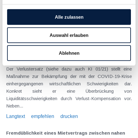
ergeben sich oftmals Fragen zur eingeschränkten
Ansetzbarkeit von Bestandzinsen für Objekte mit keiner...
Alle zulassen
Langtext
empfehlen
drucken
Auswahl erlauben
Aktualisierte Fragen und Antworten (FAQ) zum
Verlustersatz
Ablehnen
August 2021
Der Verlustersatz (siehe dazu auch KI 01/21) stellt eine
Maßnahme zur Bekämpfung der mit der COVID-19-Krise
einhergegangenen wirtschaftlichen Schwierigkeiten dar.
Konkret sieht er eine Überbrückung von
Liquiditätsschwierigkeiten durch Verlust-Kompensation vor.
Neben...
Langtext
empfehlen
drucken
Fremdüblichkeit eines Mietvertrags zwischen nahen