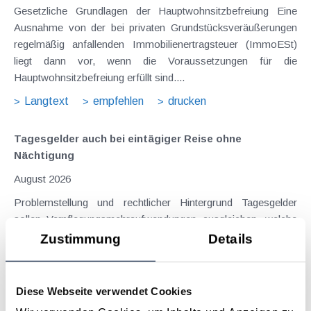
Gesetzliche Grundlagen der Hauptwohnsitzbefreiung Eine
Ausnahme von der bei privaten Grundstücksveräußerungen
regelmäßig anfallenden Immobilienertragsteuer (ImmoESt)
liegt dann vor, wenn die Voraussetzungen für die
Hauptwohnsitzbefreiung erfüllt sind....
Langtext
empfehlen
drucken
Tagesgelder auch bei eintägiger Reise ohne
Nächtigung
August 2026
Problemstellung und rechtlicher Hintergrund Tagesgelder
sollen Verpflegungsmehraufwendungen ausgleichen, welche
im Zuge von Dienstreisen (beruflich bedingten Reisen) durch
Zustimmung
Details
die Unkenntnis über die lokale Gastronomie resultieren –
typischerweise stellt sich das Problem in der...
Diese Webseite verwendet Cookies
Langtext
empfehlen
drucken