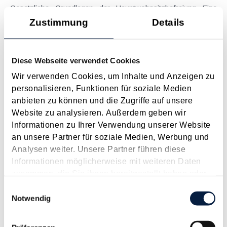
Gesetzliche Grundlagen der Hauptwohnsitzbefreiung Eine
Ausnahme von der bei privaten Grundstücksveräußerungen
Zustimmung
Details
regelmäßig anfallenden Immobilienertragsteuer (ImmoESt)
liegt dann vor, wenn die Voraussetzungen für die
Hauptwohnsitzbefreiung erfüllt sind....
Diese Webseite verwendet Cookies
Langtext
empfehlen
drucken
Wir verwenden Cookies, um Inhalte und Anzeigen zu
personalisieren, Funktionen für soziale Medien
anbieten zu können und die Zugriffe auf unsere
Tagesgelder auch bei eintägiger Reise ohne
Website zu analysieren. Außerdem geben wir
Nächtigung
Informationen zu Ihrer Verwendung unserer Website
August 2026
an unsere Partner für soziale Medien, Werbung und
Problemstellung und rechtlicher Hintergrund Tagesgelder
Analysen weiter. Unsere Partner führen diese
sollen Verpflegungsmehraufwendungen ausgleichen, welche
Informationen möglicherweise mit weiteren Daten
im Zuge von Dienstreisen (beruflich bedingten Reisen) durch
zusammen, die Sie ihnen bereitgestellt haben oder
die Unkenntnis über die lokale Gastronomie resultieren –
die sie im Rahmen Ihrer Nutzung der Dienste
Einwilligungsauswahl
typischerweise stellt sich das Problem in der...
gesammelt haben.
Notwendig
Langtext
empfehlen
drucken