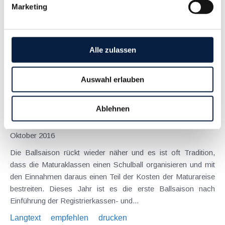
Marketing
Oktober 2016
Die Einführung der Registrierkassenpflicht hat gerade bei
kleinen Unternehmen und „Selbständigen“ für große Aufregung
gesorgt. Die Umstellung von Abläufen im Unternehmen ist
Alle zulassen
allerdings noch nicht vorbei, da spätestens ab 1. April 2017
die...
Auswahl erlauben
Langtext
empfehlen
drucken
Ablehnen
Steuerliche Behandlung von Maturabällen
Oktober 2016
Die Ballsaison rückt wieder näher und es ist oft Tradition,
dass die Maturaklassen einen Schulball organisieren und mit
den Einnahmen daraus einen Teil der Kosten der Maturareise
bestreiten. Dieses Jahr ist es die erste Ballsaison nach
Einführung der Registrierkassen- und...
Langtext
empfehlen
drucken