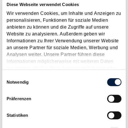
Diese Webseite verwendet Cookies
Abänderungsanträge mitberücksichtigt, die nachfolgend
überblicksmäßig dargestellt werden....
Wir verwenden Cookies, um Inhalte und Anzeigen zu
personalisieren, Funktionen für soziale Medien
Langtext
empfehlen
drucken
anbieten zu können und die Zugriffe auf unsere
Website zu analysieren. Außerdem geben wir
Steuerliche Vorhaben der neuen Bundesregierung
Informationen zu Ihrer Verwendung unserer Website
April 2025
an unsere Partner für soziale Medien, Werbung und
Analysen weiter. Unsere Partner führen diese
Ende Februar hat die neue Bundesregierung ihr
Informationen möglicherweise mit weiteren Daten
Regierungsprogramm (2025-2029) präsentiert. Die
zusammen, die Sie ihnen bereitgestellt haben oder
steuerlichen Vorhaben und Ziele sind wie erwartet auch von
die sie im Rahmen Ihrer Nutzung der Dienste
Einwilligungsauswahl
Einsparungen gekennzeichnet - siehe dazu den Beitrag in
gesammelt haben.
Notwendig
dieser Ausgabe . Darüber hinaus sind auch Erleichterungen,
Vereinfachungen...
Präferenzen
Langtext
empfehlen
drucken
Statistiken
Sicherheitstechnische Anforderungen an
Registrierkassen