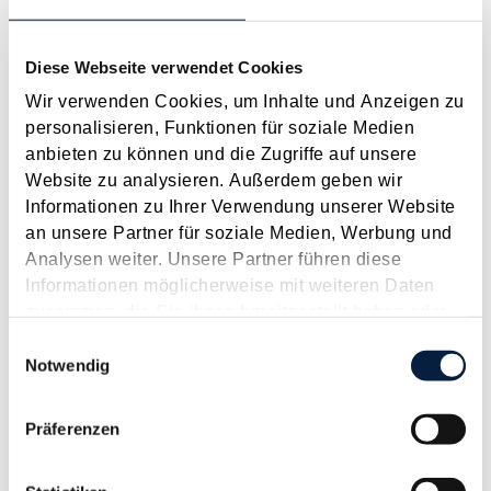
Anspruch auf Familienbeihilfe bei geschiedenen Eltern
Diese Webseite verwendet Cookies
August 2026
Wir verwenden Cookies, um Inhalte und Anzeigen zu
Einleitung und Kernaussage der Entscheidung Das
personalisieren, Funktionen für soziale Medien
Bundesfinanzgericht (GZ RV/7103366/2025 vom 10.02.2026)
anbieten zu können und die Zugriffe auf unsere
hatte sich mit der Frage auseinanderzusetzen, welchem
Website zu analysieren. Außerdem geben wir
Elternteil nach einer Scheidung die Familienbeihilfe zusteht,
Informationen zu Ihrer Verwendung unserer Website
wenn sich das Kind tatsächlich überwiegend im Haushalt
an unsere Partner für soziale Medien, Werbung und
eines...
Analysen weiter. Unsere Partner führen diese
Langtext
empfehlen
drucken
Informationen möglicherweise mit weiteren Daten
zusammen, die Sie ihnen bereitgestellt haben oder
Anmeldung bei der gewerblichen Sozialversicherung
die sie im Rahmen Ihrer Nutzung der Dienste
Einwilligungsauswahl
noch vor Jahresende schützt vor Beitragszuschlag
gesammelt haben.
Notwendig
Dezember 2014
Präferenzen
Für Freiberufler bzw. so genannte Neue Selbständige kann es
ratsam sein, sich noch vor Ende des Jahres 2014 bei der
Sozialversicherungsanstalt der gewerblichen Wirtschaft