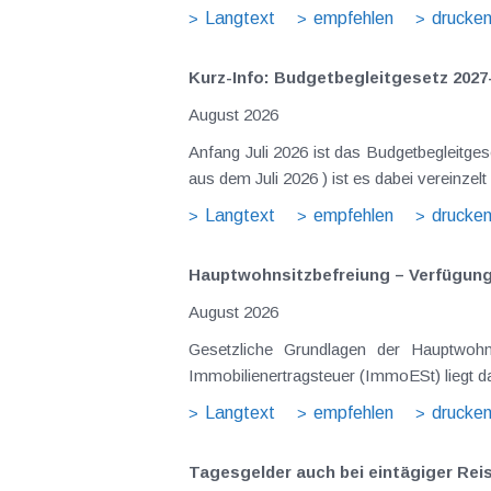
Langtext
empfehlen
drucke
Kurz-Info: Budgetbegleitgesetz 2027
August 2026
Anfang Juli 2026 ist das Budgetbegleitge
Langtext
empfehlen
drucke
Hauptwohnsitz​­befreiung – Verfügu
August 2026
Gesetzliche Grundlagen der Hauptwohnsitzbefreiung Eine Ausnahme von der bei privaten Grundstücksv
Immobilienertragsteuer (ImmoESt) liegt da
Langtext
empfehlen
drucke
Tagesgelder auch bei eintägiger Re