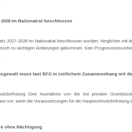
n
-2028 im Nationalrat beschlossen
setz 2027-2028 im Nationalrat beschlossen worden. Verglichen mit d
aus dem Juli 2026 ) ist es dabei vereinzelt noch zu wichtigen Ä
n
ngsgewalt muss laut BFG in zeitlichem Zusammenhang mit d
eräußerungen regelmäßig anfallenden
nn vor, wenn die Voraussetzungen für die Hauptwohnsitzbefreiung erfü
n
ise ohne Nächtigung