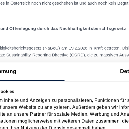
s in Österreich noch nicht geschehen ist und auch noch kein Begut
nd Offenlegung durch das Nachhaltigkeits­berichts­gesetz
igkeitsberichtsgesetz (NaBeG) am 19.2.2026 in Kraft getreten. Di
te Sustainability Reporting Directive (CSRD), die zu massiven Auswi
mmung
Det
rdnung final veröffentlicht
Cookies
(IFB - siehe dazu auch KI 04/23) sieht einen erhöhten IFB i.H.v. 15 
 Inhalte und Anzeigen zu personalisieren, Funktionen für 
abnutzbaren Anlagevermögens vor - nämlich dann, wenn die Investiti
f unsere Website zu analysieren. Außerdem geben wir Infor
e an unsere Partner für soziale Medien, Werbung und Ana
mationen möglicherweise mit weiteren Daten zusammen, die 
men Ihrer Nutzung der Dienste gesammelt haben.