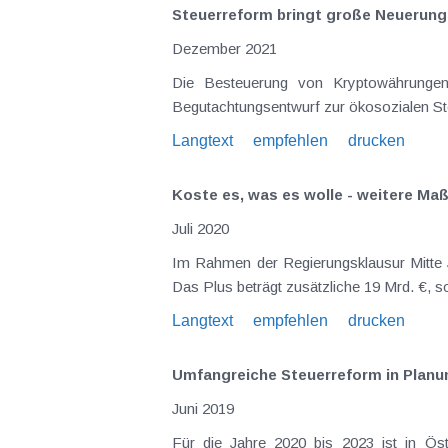
Steuerreform bringt große Neuerung
Dezember 2021
Die Besteuerung von Kryptowährungen 
Begutachtungsentwurf zur ökosozialen Ste
Langtext
empfehlen
drucken
Koste es, was es wolle - weitere M
Juli 2020
Im Rahmen der Regierungsklausur Mitte Juni 2020 wurden die budgetären Mittel zur Bekämpfung der COVID-19-Krise ein weiteres Mal aufgestockt .
Langtext
empfehlen
drucken
Umfangreiche Steuerreform in Planu
Juni 2019
Für die Jahre 2020 bis 2023 ist in Österreich eine umfangreiche Steuerreform geplant. Der erste Teil der vorgesehenen Maßnahmen liegt als