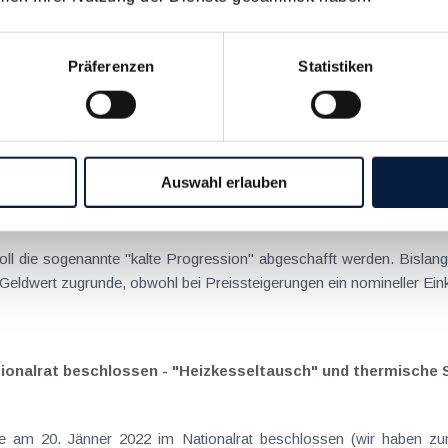
utachtungsentwurf veröffentlicht
Präferenzen
Statistiken
ngsgesetz 2023 im Status des Begutachtungsentwurfs veröffentli
nachfolgend überblicksmäßig dargestellt werden. Die außerbetriebliche Nutzung (z.B. für Wohnzwecke) l
Auswahl erlauben
Begutachtungsentwurf
oll die sogenannte "kalte Progression" abgeschafft werden. Bisla
e Geldwert zugrunde, obwohl bei Preissteigerungen ein nomineller 
tionalrat beschlossen - "Heizkesseltausch" und thermische
e am 20. Jänner 2022 im Nationalrat beschlossen (wir haben zu