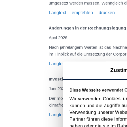
umgesetzt werden müssen. Wenngleich die
Langtext
empfehlen
drucken
Änderungen in der Rechnungslegung u
April 2026
Nach jahrelangem Warten ist das Nachhalt
im Hinblick auf die Umsetzung der Corpora
Langtext
empfehlen
drucken
Zusti
Investitionsfreibetrag - Öko-IFB-Vero
Juni 2023
Diese Webseite verwendet 
Der modernisierte Investitionsfreibetrag 
Wir verwenden Cookies, um
klimafreundlichen Wirtschaftsgütern des 
können und die Zugriffe au
Verwendung unserer Websit
Langtext
empfehlen
drucken
Partner führen diese Infor
haben oder die sie im Rah