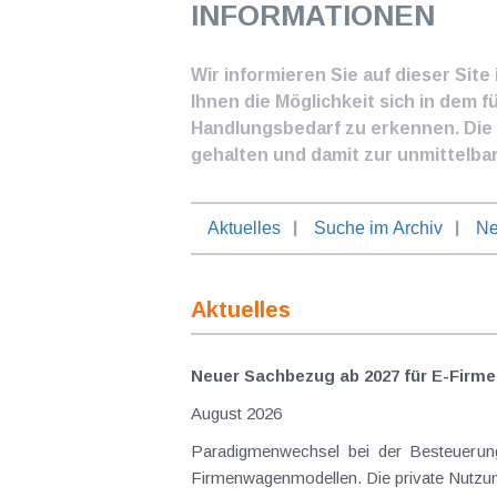
INFORMATIONEN
Wir informieren Sie auf dieser Sit
Ihnen die Möglichkeit sich in dem f
Handlungsbedarf zu erkennen. Die I
gehalten und damit zur unmittelba
Aktuelles
Suche im Archiv
Ne
Aktuelles
Neuer Sachbezug ab 2027 für E-Firme
August 2026
Paradigmenwechsel bei der Besteuerung von E-Dienstwagen Über Jahre hinweg galten reine 
Firmenwagenmodellen. Die private Nutzung