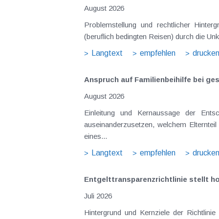
August 2026
Problemstellung und rechtlicher Hintergrund Tagesgelder sollen Verpflegungsmehraufwendungen ausgleichen, welche im Zuge v
(beruflich bedingten Reisen) durch die Unk
Langtext
empfehlen
drucke
Anspruch auf Familienbeihilfe bei ge
August 2026
Einleitung und Kernaussage der Entscheidung Das Bundesfinanzgericht (GZ RV/7103366/2025 vom 10.02.2026) 
auseinanderzusetzen, welchem Elternteil 
eines...
Langtext
empfehlen
drucke
Entgelttransparenz​­richtlinie stellt
Juli 2026
Hintergrund und Kernziele der Richtlinie Die EU-Entgelttransparenzrichtlinie aus Juni 2023 hätte bereits bis 7. Juni 2026 in österreichisches Recht