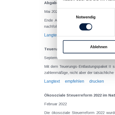
Abgabenänderungsgesetz 2023 - Beg
Einwilligungsauswahl
Mai 2023
Notwendig
Ende April 2023 ist das Abgabenänderu
Langtext
empfehlen
drucken
Ablehnen
Teuerungs-Entlastungspaket II als 
September 2022
Mit dem Teuerungs-Entlastungspaket II s
zahlenmäßige, nicht aber der tatsächlich
Langtext
empfehlen
drucken
Ökosoziale Steuerreform 2022 im Na
Februar 2022
Die ökosoziale Steuerreform 2022 wurd