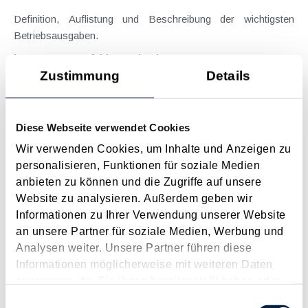
Definition, Auflistung und Beschreibung der wichtigsten
Betriebsausgaben.
Langtext
empfehlen
drucken
Zustimmung
Details
Arbeitsplatzpauschale für Selbständige
Januar 2022
Diese Webseite verwendet Cookies
Ab der Veranlagung 2022 trägt das so genannte
Wir verwenden Cookies, um Inhalte und Anzeigen zu
Arbeitsplatzpauschale für Selbständige dazu bei, dass auch
personalisieren, Funktionen für soziale Medien
bei betrieblichen Einkünften die Nutzung des privaten
anbieten zu können und die Zugriffe auf unsere
Wohnraums steuerlich berücksichtigt werden kann.
Website zu analysieren. Außerdem geben wir
Hintergrund dafür ist die COVID-19-bedingte Verlagerung...
Informationen zu Ihrer Verwendung unserer Website
an unsere Partner für soziale Medien, Werbung und
Langtext
empfehlen
drucken
Analysen weiter. Unsere Partner führen diese
Informationen möglicherweise mit weiteren Daten
Die einkommensteuerliche Pauschalierung für
zusammen, die Sie ihnen bereitgestellt haben oder
Kleinunternehmer
die sie im Rahmen Ihrer Nutzung der Dienste
Einwilligungsauswahl