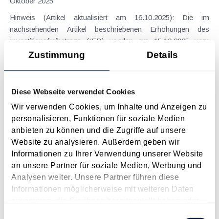
Oktober 2025
Hinweis (Artikel aktualisiert am 16.10.2025): Die im
nachstehenden Artikel beschriebenen Erhöhungen des
Investitionsfreibetrags (IFB) wurden am 15.10.2025 vom
Nationalrat beschlossen . Damit ist die Erhöhungen ab
Zustimmung
Details
1.11.2025 rechtskräftig und gilt bis zum 31.12.2026 . Der...
Langtext
empfehlen
drucken
Diese Webseite verwendet Cookies
Wir verwenden Cookies, um Inhalte und Anzeigen zu
Fahrtkosten für Besuch des Kindes laut VwGH keine
personalisieren, Funktionen für soziale Medien
außergewöhnliche Belastung
anbieten zu können und die Zugriffe auf unsere
August 2025
Website zu analysieren. Außerdem geben wir
Die Anforderungen an die steuerliche Geltendmachung als
Informationen zu Ihrer Verwendung unserer Website
außergewöhnliche Belastung sind bekanntermaßen
an unsere Partner für soziale Medien, Werbung und
Außergewöhnlichkeit, Zwangsläufigkeit und die
Analysen weiter. Unsere Partner führen diese
Beeinträchtigung der wirtschaftlichen Leistungsfähigkeit. Der
Informationen möglicherweise mit weiteren Daten
VwGH hatte sich (GZ Ro 2021/13/0018 vom...
zusammen, die Sie ihnen bereitgestellt haben oder
die sie im Rahmen Ihrer Nutzung der Dienste
Einwilligungsauswahl
Langtext
empfehlen
drucken