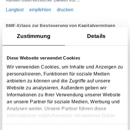
Langtext
empfehlen
drucken
BMF-Erlass zur Besteuerung von Kapitalvermögen
Mai 2012
Zustimmung
Details
Nachdem im Einkommensteuerrichtlinien Wartungserlass
2011 (siehe KI 02/11) explizit nicht die Änderungen durch die
Diese Webseite verwendet Cookies
„Kapitalbesteuerung neu“ eingearbeitet wurden, hat das BMF
Anfang März 2012 einen eigenen umfassenden Erlass zur
Wir verwenden Cookies, um Inhalte und Anzeigen zu
„Neuordnung der Besteuerung von...
personalisieren, Funktionen für soziale Medien
anbieten zu können und die Zugriffe auf unsere
Langtext
empfehlen
drucken
Website zu analysieren. Außerdem geben wir
Informationen zu Ihrer Verwendung unserer Website
(Punktuelle) Änderungen durch das
an unsere Partner für soziale Medien, Werbung und
Budgetbegleitgesetz 2012
Analysen weiter. Unsere Partner führen diese
Dezember 2011
Informationen möglicherweise mit weiteren Daten
zusammen, die Sie ihnen bereitgestellt haben oder
Mitte November 2011 wurde das Budgetbegleitgesetz 2012
die sie im Rahmen Ihrer Nutzung der Dienste