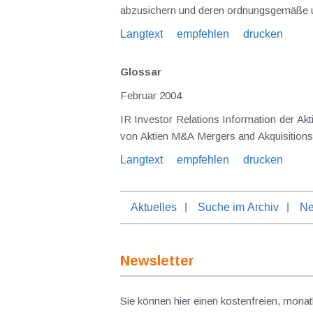
Langtext
empfehlen
drucken
Glossar
Februar 2004
IR Investor Relations Information der Aktionäre IPO Initial Public Offering Erstplatzierung von Aktien SPO Secondary Public Offering Zweitplatzierung
Langtext
empfehlen
drucken
Aktuelles
Suche im Archiv
Ne
Newsletter
Sie können hier einen kostenfreien, monat