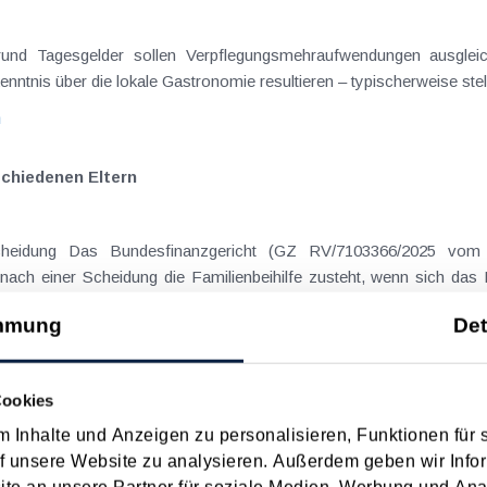
on Dienstreisen
enntnis über die lokale Gastronomie resultieren – typischerweise stell
n
schiedenen Eltern
hatte sich mit der Frage
nach einer Scheidung die Familienbeihilfe zusteht, wenn sich das
mmung
Det
n
ise ohne Nächtigung
Cookies
 Inhalte und Anzeigen zu personalisieren, Funktionen für 
f unsere Website zu analysieren. Außerdem geben wir Infor
on Dienstreisen