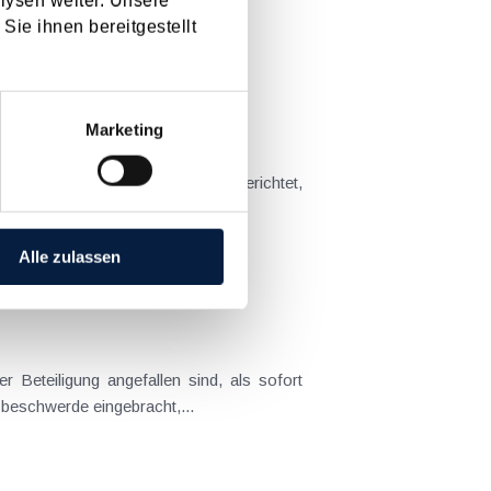
lysen weiter. Unsere
t sich das Problem in der...
Sie ihnen bereitgestellt
Marketing
hmens, sondern auch darauf ausgerichtet,
dass Kundenbeziehungen als Ganzes rentabel sind, Wachstumsmöglichkeiten bieten und Chancen für kontinuierliche Cashflows...
Alle zulassen
abzugsfähige Betriebsausgaben qualifiziert hat. Gegen diese Entscheidung hat die Finanzverwaltung eine Amtsbeschwerde eingebracht,...