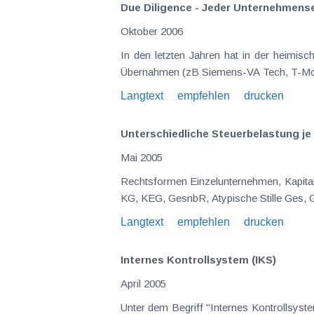
Due Diligence - Jeder Unternehmense
Oktober 2006
In den letzten Jahren hat in der heimisc
Übernahmen (zB Siemens-VA Tech, T-Mobil
Langtext
empfehlen
drucken
Unterschiedliche Steuerbelastung j
Mai 2005
Rechtsformen Einzelunternehmen, Kapitalgesellschaften : GesmbH, AG, SE (Societas Europaea = Europa AG), Personengesellschaften : OHG, OEG,
Langtext
empfehlen
drucken
Internes Kontrollsystem (IKS)
April 2005
Unter dem Begriff "Internes Kontrollsy