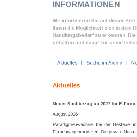
INFORMATIONEN
Wir informieren Sie auf dieser Sit
Ihnen die Möglichkeit sich in dem f
Handlungsbedarf zu erkennen. Die I
gehalten und damit zur unmittelba
Aktuelles
Suche im Archiv
Ne
Aktuelles
Neuer Sachbezug ab 2027 für E-Firme
August 2026
Paradigmenwechsel bei der Besteuerung von E-Dienstwagen Über Jahre hinweg galten reine 
Firmenwagenmodellen. Die private Nutzung