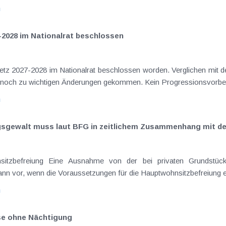
n
-2028 im Nationalrat beschlossen
setz 2027-2028 im Nationalrat beschlossen worden. Verglichen mit d
aus dem Juli 2026 ) ist es dabei vereinzelt noch zu wichtigen Ä
n
ngsgewalt muss laut BFG in zeitlichem Zusammenhang mit d
eräußerungen regelmäßig anfallenden
nn vor, wenn die Voraussetzungen für die Hauptwohnsitzbefreiung erfü
n
ise ohne Nächtigung