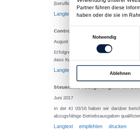
Verwendung unserer Websit
(beruflich bedingten Reisen) durch die Unk
Partner führen diese Infor
Langtext
empfehlen
drucken
haben oder die sie im Rah
Einwilligungsauswahl
Controlling leistet einen wertvoll
Notwendig
August 2017
Erfolgreiches Kundenmanagement ist nich
Langtext
empfehlen
drucken
Ablehnen
Steuerliche Abzugsfähigkeit von Du
Juni 2017
In der KI 03/16 haben wir darüber berichtet, dass das BFG Due-Diligence-Kosten , die vor dem Kauf einer 
Langtext
empfehlen
drucken