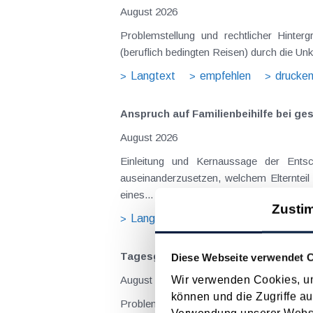
August 2026
Problemstellung und rechtlicher Hintergrund Tagesgelder sollen Verpflegungsmehraufwendungen ausgleichen, welche im Zuge v
(beruflich bedingten Reisen) durch die Unk
Langtext
empfehlen
drucke
Anspruch auf Familienbeihilfe bei ge
August 2026
Einleitung und Kernaussage der Entscheidung Das Bundesfinanzgericht (GZ RV/7103366/2025 vom 10.02.2026) 
auseinanderzusetzen, welchem Elternteil 
eines...
Zusti
Langtext
empfehlen
drucke
Tagesgelder auch bei eintägiger Re
Diese Webseite verwendet 
Wir verwenden Cookies, um
August 2026
können und die Zugriffe au
Problemstellung und rechtlicher Hintergrund Tagesgelder sollen Verpflegungsmehraufwendungen ausgleichen, welche im Zuge v