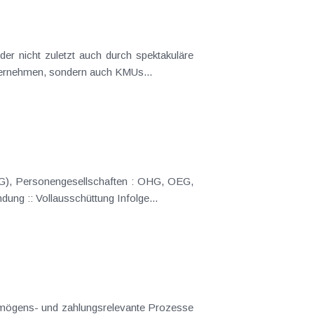
der nicht zuletzt auch durch spektakuläre
ternehmen, sondern auch KMUs...
KG, KEG, GesnbR, Atypische Stille Ges, GesmbH & Co KG, AG & Co KG. Besteuerung je nach Gewinnverwendung :: Vollausschüttung Infolge...
rmögens- und zahlungsrelevante Prozesse