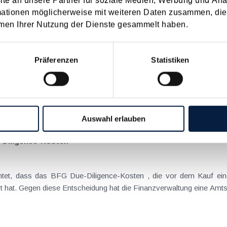
e an unsere Partner für soziale Medien, Werbung und Ana
enntnis über die lokale Gastronomie resultieren – typischerweise stell
mationen möglicherweise mit weiteren Daten zusammen, die 
men Ihrer Nutzung der Dienste gesammelt haben.
en Beitrag zum Kundenmanagement
Präferenzen
Statistiken
t nur eine abteilungsübergreifende Aufgabe innerhalb des Unterne
Auswahl erlauben
e-Diligence-Kosten
Beteiligung angefallen sind, als sofort