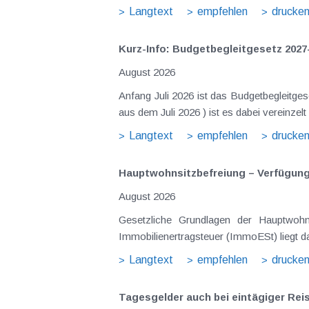
Langtext
empfehlen
drucke
Kurz-Info: Budgetbegleitgesetz 2027
August 2026
Anfang Juli 2026 ist das Budgetbegleitge
Langtext
empfehlen
drucke
Hauptwohnsitz​­befreiung – Verfügu
August 2026
Gesetzliche Grundlagen der Hauptwohnsitzbefreiung Eine Ausnahme von der bei privaten Grundstücksv
Immobilienertragsteuer (ImmoESt) liegt da
Langtext
empfehlen
drucke
Tagesgelder auch bei eintägiger Re