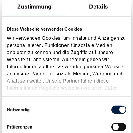
Zustimmung
Details
BFG zur Hauptwohnsitzbefreiung beim Verkauf von
Eigenheimen
Diese Webseite verwendet Cookies
Juni 2016
Wir verwenden Cookies, um Inhalte und Anzeigen zu
Durch die Hauptwohnsitzbefreiung soll die Besteuerung beim
personalisieren, Funktionen für soziale Medien
Grundstücksverkauf im Privatbereich unter bestimmten
anbieten zu können und die Zugriffe auf unsere
Voraussetzungen verhindert werden. Grund dafür ist auch,
Website zu analysieren. Außerdem geben wir
dass der Veräußerungserlös aus dem Hauptwohnsitz
Informationen zu Ihrer Verwendung unserer Website
vollumfänglich für die Reinvestition...
an unsere Partner für soziale Medien, Werbung und
Langtext
empfehlen
drucken
Analysen weiter. Unsere Partner führen diese
Informationen möglicherweise mit weiteren Daten
Service-Entgelt 2014 für die E-Card und Änderungen
zusammen, die Sie ihnen bereitgestellt haben oder
bei der Anmeldung von Dienstnehmern bei
die sie im Rahmen Ihrer Nutzung der Dienste
Einwilligungsauswahl
Personengesellschaften
gesammelt haben.
Notwendig
Dezember 2013
Präferenzen
Das Service-Entgelt für die E-Card wird für 2014 um 0,3 € auf