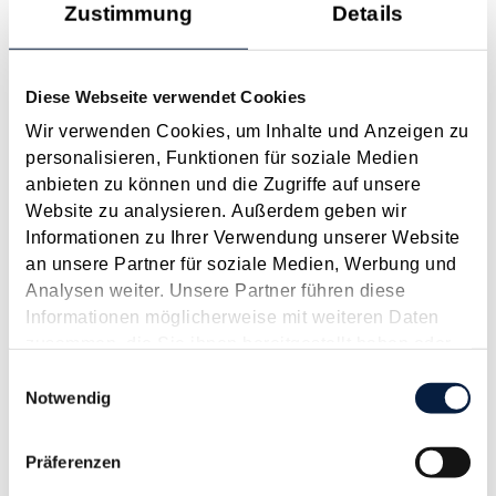
Zustimmung
Details
nachfolgend im Überblick dargestellt. Die finale
Gesetzwerdung bleibt abzuwarten. Abgeltung der kalten
Progression um...
Diese Webseite verwendet Cookies
Langtext
empfehlen
drucken
Wir verwenden Cookies, um Inhalte und Anzeigen zu
personalisieren, Funktionen für soziale Medien
Änderungen bei der Gruppenbesteuerung durch das
anbieten zu können und die Zugriffe auf unsere
AbgÄG 2024
Website zu analysieren. Außerdem geben wir
Februar 2025
Informationen zu Ihrer Verwendung unserer Website
an unsere Partner für soziale Medien, Werbung und
Das Abgabenänderungsgesetz 2024 hat ja bekanntermaßen
Analysen weiter. Unsere Partner führen diese
zu weitreichenden Änderungen geführt, etwa im Rahmen der
Informationen möglicherweise mit weiteren Daten
umsatzsteuerlichen Kleinunternehmerregelung. Bei der
zusammen, die Sie ihnen bereitgestellt haben oder
Gruppenbesteuerung ist es ebenso zu drei markanten
die sie im Rahmen Ihrer Nutzung der Dienste
Einwilligungsauswahl
Neuerungen gekommen, die nachfolgend näher dargestellt...
gesammelt haben.
Notwendig
Langtext
empfehlen
drucken
Präferenzen
Die neue Kleinunternehmerregelung in der