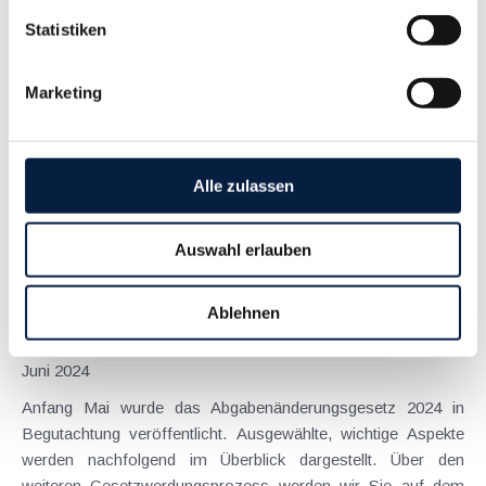
Umsatzsteuer ab 2025
Statistiken
Januar 2025
Durch das Abgabenänderungsgesetz 2024 wurde auch die
Marketing
umsatzsteuerliche Kleinunternehmerregelung neu geregelt.
Ausgangspunkt war der Umstand, dass bislang Umsätze
durch (Klein)Unternehmer in einem anderen Mitgliedstaat nicht
von der Kleinunternehmerbefreiung umfasst waren, woraus
Alle zulassen
ein...
Langtext
empfehlen
drucken
Auswahl erlauben
Abgabenänderungsgesetz 2024 - bedeutsame
Ablehnen
Änderungen in Sicht
Juni 2024
Anfang Mai wurde das Abgabenänderungsgesetz 2024 in
Begutachtung veröffentlicht. Ausgewählte, wichtige Aspekte
werden nachfolgend im Überblick dargestellt. Über den
weiteren Gesetzwerdungsprozess werden wir Sie auf dem