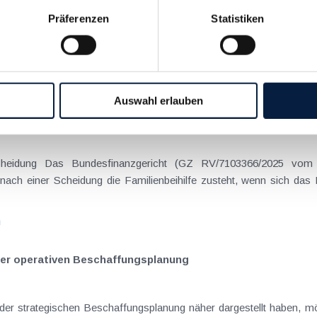
Präferenzen
Statistiken
on Dienstreisen
enntnis über die lokale Gastronomie resultieren – typischerweise stell
n
Auswahl erlauben
schiedenen Eltern
hatte sich mit der Frage
nach einer Scheidung die Familienbeihilfe zusteht, wenn sich das
n
er operativen Beschaffungsplanung