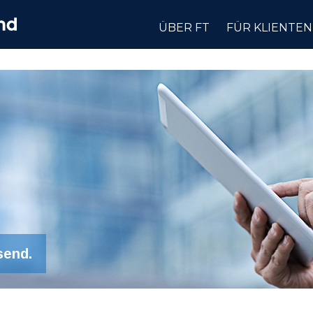
ÜBER FT
FÜR KLIENTEN
send.