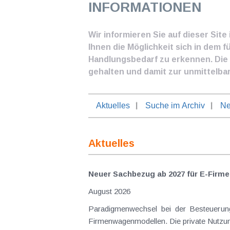
INFORMATIONEN
Wir informieren Sie auf dieser Sit
Ihnen die Möglichkeit sich in dem f
Handlungsbedarf zu erkennen. Die I
gehalten und damit zur unmittelba
Aktuelles
Suche im Archiv
Ne
Aktuelles
Neuer Sachbezug ab 2027 für E-Firme
August 2026
Paradigmenwechsel bei der Besteuerung von E-Dienstwagen Über Jahre hinweg galten reine 
Firmenwagenmodellen. Die private Nutzung