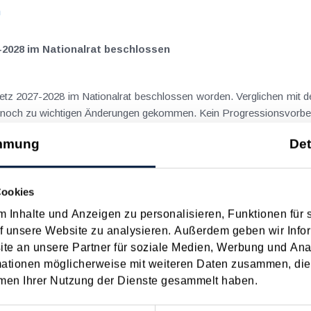
n
-2028 im Nationalrat beschlossen
setz 2027-2028 im Nationalrat beschlossen worden. Verglichen mit d
aus dem Juli 2026 ) ist es dabei vereinzelt noch zu wichtigen Ä
n
mmung
Det
ngsgewalt muss laut BFG in zeitlichem Zusammenhang mit d
Cookies
 Inhalte und Anzeigen zu personalisieren, Funktionen für 
eräußerungen regelmäßig anfallenden
f unsere Website zu analysieren. Außerdem geben wir Infor
nn vor, wenn die Voraussetzungen für die Hauptwohnsitzbefreiung erfü
e an unsere Partner für soziale Medien, Werbung und Ana
n
mationen möglicherweise mit weiteren Daten zusammen, die 
men Ihrer Nutzung der Dienste gesammelt haben.
ise ohne Nächtigung