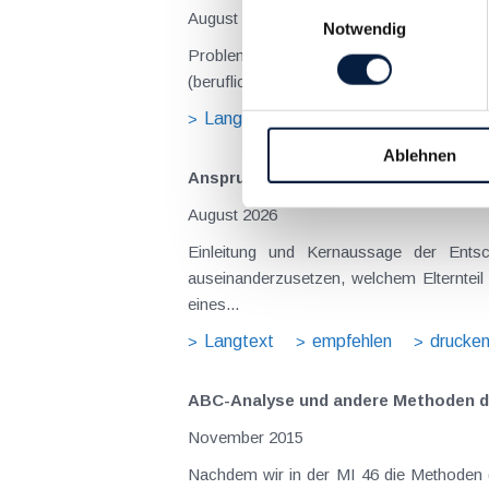
Einwilligungsauswahl
August 2026
Notwendig
Problemstellung und rechtlicher Hintergrund Tagesgelder sollen Verpflegungsmehraufwendungen ausgleichen, welche im Zuge v
(beruflich bedingten Reisen) durch die Unk
Langtext
empfehlen
drucke
Ablehnen
Anspruch auf Familienbeihilfe bei ge
August 2026
Einleitung und Kernaussage der Entscheidung Das Bundesfinanzgericht (GZ RV/7103366/2025 vom 10.02.2026) 
auseinanderzusetzen, welchem Elternteil 
eines...
Langtext
empfehlen
drucke
ABC-Analyse und andere Methoden d
November 2015
Nachdem wir in der MI 46 die Methoden der strategischen Beschaffungsplanung näher dargestellt haben, möchten wir uns nun mit den Methoden der