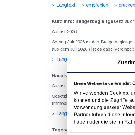
Langtext
empfehlen
drucke
Kurz-Info: Budgetbegleitgesetz 2027
August 2026
Anfang Juli 2026 ist das Budgetbegleitge
Langtext
empfehlen
drucke
Zusti
Hauptwohnsitz​­befreiung – Verfügu
Diese Webseite verwendet 
August 2026
Wir verwenden Cookies, um
Gesetzliche Grundlagen der Hauptwohnsitzbefreiung Eine Ausnahme von der bei privaten Grundstücksv
können und die Zugriffe au
Immobilienertragsteuer (ImmoESt) liegt da
Verwendung unserer Websit
Langtext
empfehlen
drucke
Partner führen diese Infor
haben oder die sie im Rah
Tagesgelder auch bei eintägiger Re