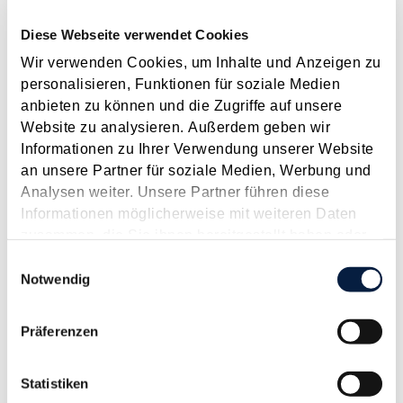
2026
2025
2024
2023
2022
2021
2020
2019
2018
2017
Diese Webseite verwendet Cookies
JAN
FEB
MÄR
APR
MAI
JUN
JUL
AUG
SEP
OKT
NOV
DEZ
[ X ]
Wir verwenden Cookies, um Inhalte und Anzeigen zu
personalisieren, Funktionen für soziale Medien
anbieten zu können und die Zugriffe auf unsere
Elektronische Offenlegung des Jahresabschlusses per
Website zu analysieren. Außerdem geben wir
30.9.2025
Informationen zu Ihrer Verwendung unserer Website
September 2025
an unsere Partner für soziale Medien, Werbung und
Analysen weiter. Unsere Partner führen diese
Etwa 200.000 betroffene Unternehmen müssen in Österreich
Informationen möglicherweise mit weiteren Daten
ihren Jahresabschluss bis spätestens neun Monate nach dem
zusammen, die Sie ihnen bereitgestellt haben oder
Bilanzstichtag offenlegen. Für die große Masse der
die sie im Rahmen Ihrer Nutzung der Dienste
Einwilligungsauswahl
Kapitalgesellschaften, bei denen der Bilanzstichtag der 31.12.
gesammelt haben.
Notwendig
ist, muss daher die Offenlegung bis zum...
Langtext
empfehlen
drucken
Präferenzen
Frist für Vorsteuer­rückerstattung aus EU-
Statistiken
Mitgliedstaaten für das Jahr 2024