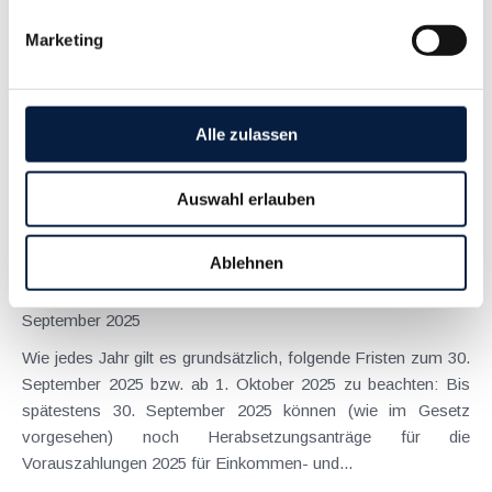
September 2025
Marketing
Am 30. September 2025 endet die Frist für österreichische
Unternehmer, die Vorsteuern des Jahres 2024 in den EU-
Mitgliedstaaten zurückholen wollen. Dabei handelt es sich um
eine sogenannte Fallfrist - Anträge, die nicht oder nicht
Alle zulassen
vollständig bis zum Ende der Frist...
Langtext
empfehlen
drucken
Auswahl erlauben
Steuertermine für Herabsetzungsanträge und
Ablehnen
Anspruchsverzinsung
September 2025
Wie jedes Jahr gilt es grundsätzlich, folgende Fristen zum 30.
September 2025 bzw. ab 1. Oktober 2025 zu beachten: Bis
spätestens 30. September 2025 können (wie im Gesetz
vorgesehen) noch Herabsetzungsanträge für die
Vorauszahlungen 2025 für Einkommen- und...