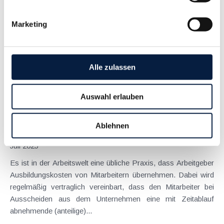
Juli 2025
Marketing
Die steuerliche Geltendmachung von Kosten bzw.
Aufwendungen als außergewöhnliche Belastung ist ein
häufiger Streitpunkt zwischen Steuerpflichtigen und
Finanzverwaltung - in einem weiteren Schritt müssen sich
Alle zulassen
auch oftmals Gerichte (z.B. BFG, VwGH) damit
auseinandersetzen....
Auswahl erlauben
Langtext
empfehlen
drucken
Ablehnen
Keine Umsatzsteuer beim Ausbildungskostenersatz
Juli 2025
Es ist in der Arbeitswelt eine übliche Praxis, dass Arbeitgeber
Ausbildungskosten von Mitarbeitern übernehmen. Dabei wird
regelmäßig vertraglich vereinbart, dass den Mitarbeiter bei
Ausscheiden aus dem Unternehmen eine mit Zeitablauf
abnehmende (anteilige)...