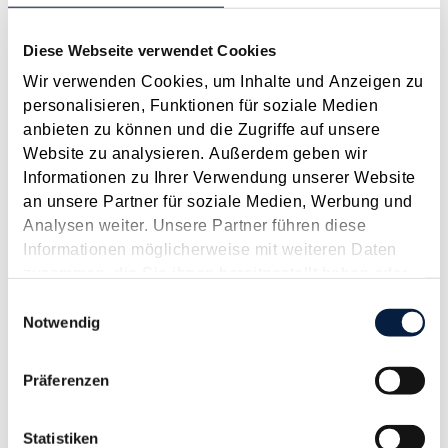
2026
2025
2024
2023
2022
2021
2020
2019
2018
2017
JAN
FEB
MÄR
APR
MAI
JUN
JUL
Diese Webseite verwendet Cookies
AUG
SEP
OKT
NOV
DEZ
[ X ]
Wir verwenden Cookies, um Inhalte und Anzeigen zu
personalisieren, Funktionen für soziale Medien
Änderungen bei der Mitarbeiterprämie durch das
anbieten zu können und die Zugriffe auf unsere
Budgetbegleitgesetz 2025
Website zu analysieren. Außerdem geben wir
Informationen zu Ihrer Verwendung unserer Website
Juli 2025
an unsere Partner für soziale Medien, Werbung und
Das Budgetbegleitgesetz 2025 hat aus Lohnsteuerperspektive
Analysen weiter. Unsere Partner führen diese
eine neuerlich modifizierte Variante der Mitarbeiterprämie mit
Informationen möglicherweise mit weiteren Daten
sich gebracht. Für das Jahr 2025 kann eine Mitarbeiterprämie
zusammen, die Sie ihnen bereitgestellt haben oder
von maximal 1.000 € lohnsteuerfrei ausbezahlt werden - die
die sie im Rahmen Ihrer Nutzung der Dienste
Einwilligungsauswahl
Mitarbeiterprämie ist...
gesammelt haben.
Notwendig
Langtext
empfehlen
drucken
Präferenzen
Verschiedene Facetten bei der Geltendmachung als
außergewöhnliche Belastung
Statistiken