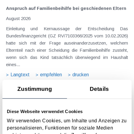
Anspruch auf Familienbeihilfe bei geschiedenen Eltern
August 2026
Einleitung und Kernaussage der Entscheidung Das
Bundesfinanzgericht (GZ RV/7103366/2025 vom 10.02.2026)
hatte sich mit der Frage auseinanderzusetzen, welchem
Elternteil nach einer Scheidung die Familienbeihilfe zusteht,
wenn sich das Kind tatsächlich überwiegend im Haushalt
eines...
Langtext
empfehlen
drucken
Zustimmung
Details
Suche im Archiv
Suche nach Begriffen
Diese Webseite verwendet Cookies
Suche nach Datum
Wir verwenden Cookies, um Inhalte und Anzeigen zu
Suche in Schlagwortliste
personalisieren, Funktionen für soziale Medien