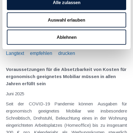
Alle zulassen
Juni 2025
Nachdem bereits Ende März 2025 erste Maßnahmen zur
Auswahl erlauben
Budgetsanierung beschlossen wurden, hat nun der Nationalrat
im Mai 2025 weitere Sparmaßnahmen festgelegt
("Budgetsanierungsmaßnahmengesetz 2025 Teil II"). Wichtige
Ablehnen
Aspekte sind nachfolgend...
Langtext
empfehlen
drucken
Voraussetzungen für die Absetzbarkeit von Kosten für
ergonomisch geeignetes Mobiliar müssen in allen
Jahren erfüllt sein
Juni 2025
Seit der COVID-19 Pandemie können Ausgaben für
ergonomisch geeignetes Mobiliar wie insbesondere
Schreibtisch, Drehstuhl, Beleuchtung eines in der Wohnung
eingerichteten Arbeitsplatzes (Homeoffice) bis zu insgesamt
300 € pro Kalenderjahr als Werbungskosten steuerlich