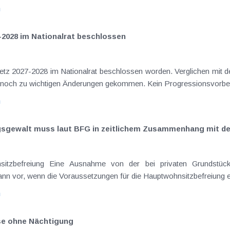
n
-2028 im Nationalrat beschlossen
setz 2027-2028 im Nationalrat beschlossen worden. Verglichen mit d
aus dem Juli 2026 ) ist es dabei vereinzelt noch zu wichtigen Ä
n
ngsgewalt muss laut BFG in zeitlichem Zusammenhang mit d
eräußerungen regelmäßig anfallenden
nn vor, wenn die Voraussetzungen für die Hauptwohnsitzbefreiung erfü
n
ise ohne Nächtigung