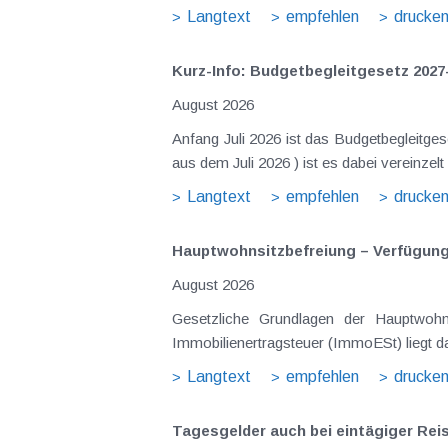
Langtext
empfehlen
drucke
Kurz-Info: Budgetbegleitgesetz 2027
August 2026
Anfang Juli 2026 ist das Budgetbegleitge
Langtext
empfehlen
drucke
Hauptwohnsitz​­befreiung – Verfügu
August 2026
Gesetzliche Grundlagen der Hauptwohnsitzbefreiung Eine Ausnahme von der bei privaten Grundstücksv
Immobilienertragsteuer (ImmoESt) liegt da
Langtext
empfehlen
drucke
Tagesgelder auch bei eintägiger Re