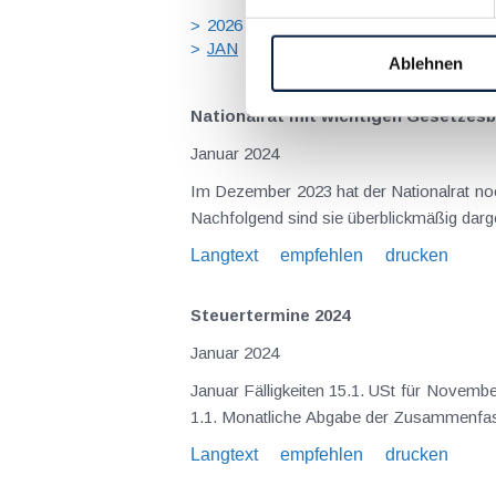
2026
2025
2024
2023
20
JAN
FEB
MÄR
APR
MA
Ablehnen
Nationalrat mit wichtigen Gesetzes
Januar 2024
Im Dezember 2023 hat der Nationalrat noc
Langtext
empfehlen
drucken
Steuertermine 2024
Januar 2024
Januar Fälligkeiten 15.1. USt für November 2023 Lohnabgaben (L, DB, DZ, ÖGK, Stadtkasse/Gemeinde) für Dezember 2023 Fristen und Sonstiges Ab
1.1. Monatliche Abgabe der Zusammenf
Langtext
empfehlen
drucken