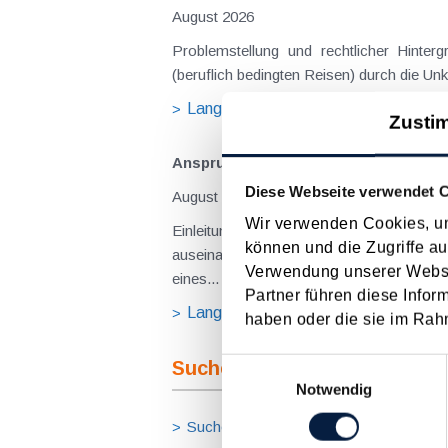
August 2026
Problemstellung und rechtlicher Hintergrund Tagesgelder sollen Verpflegungsmehraufwendungen ausgleichen, welche im Zuge v
(beruflich bedingten Reisen) durch die Unk
Langtext
empfehlen
drucke
Zusti
Anspruch auf Familienbeihilfe bei ge
Diese Webseite verwendet 
August 2026
Wir verwenden Cookies, um
Einleitung und Kernaussage der Entscheidung Das Bundesfinanzgericht (GZ RV/7103366/2025 vom 10.02.2026) 
können und die Zugriffe au
auseinanderzusetzen, welchem Elternteil 
Verwendung unserer Websit
eines...
Partner führen diese Infor
Langtext
empfehlen
drucke
haben oder die sie im Rah
Suche im Archiv
Einwilligungsauswahl
Notwendig
Suche nach Begriffen
Suche nach