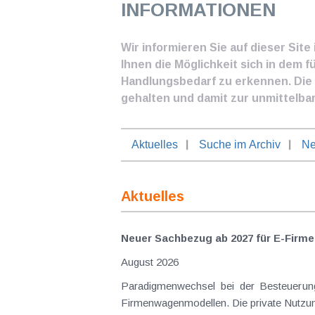
INFORMATIONEN
Wir informieren Sie auf dieser Sit
Ihnen die Möglichkeit sich in dem f
Handlungsbedarf zu erkennen. Die I
gehalten und damit zur unmittelba
Aktuelles
Suche im Archiv
Ne
Aktuelles
Neuer Sachbezug ab 2027 für E-Firme
August 2026
Paradigmenwechsel bei der Besteuerung von E-Dienstwagen Über Jahre hinweg galten reine 
Firmenwagenmodellen. Die private Nutzung