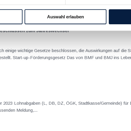
22
2021
2020
2019
2018
2017
I
JUN
JUL
AUG
SEP
OKT
NOV
DEZ
Auswahl erlauben
beschlüssen zum Jahreswechsel
h einige wichtige Gesetze beschlossen, die Auswirkungen auf die S
Nachfolgend sind sie überblickmäßig dargestellt. Start-up-Förderungsgesetz Das von BM
assenden Meldung,...