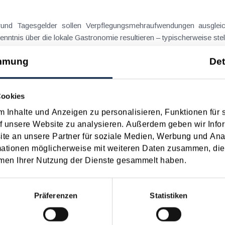
on Dienstreisen
enntnis über die lokale Gastronomie resultieren – typischerweise stell
n
mmung
Det
schiedenen Eltern
Cookies
 Inhalte und Anzeigen zu personalisieren, Funktionen für 
hatte sich mit der Frage
f unsere Website zu analysieren. Außerdem geben wir Infor
nach einer Scheidung die Familienbeihilfe zusteht, wenn sich das
e an unsere Partner für soziale Medien, Werbung und Ana
mationen möglicherweise mit weiteren Daten zusammen, die 
n
men Ihrer Nutzung der Dienste gesammelt haben.
Präferenzen
Statistiken
 Datum
Suche in Schlagwortliste