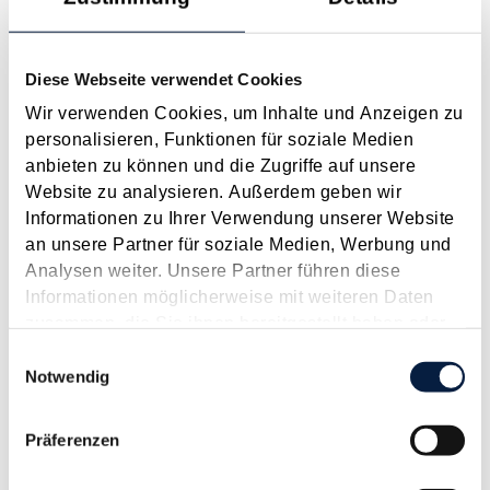
Anspruch auf Familienbeihilfe bei geschiedenen Eltern
August 2026
Diese Webseite verwendet Cookies
Einleitung und Kernaussage der Entscheidung Das
Wir verwenden Cookies, um Inhalte und Anzeigen zu
Bundesfinanzgericht (GZ RV/7103366/2025 vom 10.02.2026)
personalisieren, Funktionen für soziale Medien
hatte sich mit der Frage auseinanderzusetzen, welchem
anbieten zu können und die Zugriffe auf unsere
Elternteil nach einer Scheidung die Familienbeihilfe zusteht,
Website zu analysieren. Außerdem geben wir
wenn sich das Kind tatsächlich überwiegend im Haushalt
Informationen zu Ihrer Verwendung unserer Website
eines...
an unsere Partner für soziale Medien, Werbung und
Analysen weiter. Unsere Partner führen diese
Langtext
empfehlen
drucken
Informationen möglicherweise mit weiteren Daten
zusammen, die Sie ihnen bereitgestellt haben oder
Suche im Archiv
die sie im Rahmen Ihrer Nutzung der Dienste
Einwilligungsauswahl
gesammelt haben.
Notwendig
Suche nach Begriffen
Suche nach Datum
Präferenzen
Suche in Schlagwortliste