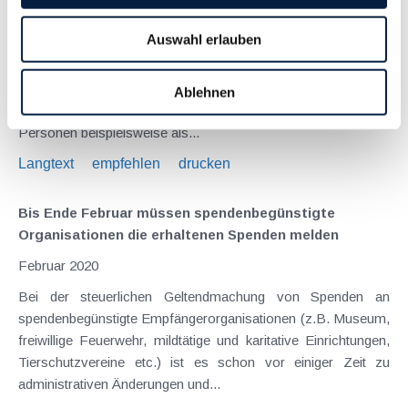
Februar 2020
Auswahl erlauben
Bis spätestens Ende Februar 2020 müssen bestimmte
Zahlungen, welche im Jahr 2019 getätigt wurden, elektronisch
gemeldet werden. Dies betrifft etwa Zahlungen an natürliche
Ablehnen
Personen außerhalb eines Dienstverhältnisses , wenn diese
Personen beispielsweise als...
Langtext
empfehlen
drucken
Bis Ende Februar müssen spendenbegünstigte
Organisationen die erhaltenen Spenden melden
Februar 2020
Bei der steuerlichen Geltendmachung von Spenden an
spendenbegünstigte Empfängerorganisationen (z.B. Museum,
freiwillige Feuerwehr, mildtätige und karitative Einrichtungen,
Tierschutzvereine etc.) ist es schon vor einiger Zeit zu
administrativen Änderungen und...