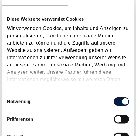
2026
2025
2024
2023
2022
2021
2020
2019
2018
2017
JAN
FEB
MÄR
APR
MAI
JUN
JUL
Diese Webseite verwendet Cookies
AUG
SEP
OKT
NOV
DEZ
[ X ]
Wir verwenden Cookies, um Inhalte und Anzeigen zu
personalisieren, Funktionen für soziale Medien
Steuerliche Abzugsfähigkeit von Due-Diligence-
anbieten zu können und die Zugriffe auf unsere
Kosten
Website zu analysieren. Außerdem geben wir
Juni 2017
Informationen zu Ihrer Verwendung unserer Website
an unsere Partner für soziale Medien, Werbung und
In der KI 03/16 haben wir darüber berichtet, dass das BFG
Analysen weiter. Unsere Partner führen diese
Due-Diligence-Kosten , die vor dem Kauf einer Beteiligung
Informationen möglicherweise mit weiteren Daten
angefallen sind, als sofort abzugsfähige Betriebsausgaben
zusammen, die Sie ihnen bereitgestellt haben oder
qualifiziert hat. Gegen diese Entscheidung hat die
die sie im Rahmen Ihrer Nutzung der Dienste
Einwilligungsauswahl
Finanzverwaltung eine Amtsbeschwerde eingebracht,...
gesammelt haben.
Notwendig
Langtext
empfehlen
drucken
Präferenzen
Vorsteuervergütung für Drittlandsunternehmer
Juni 2017