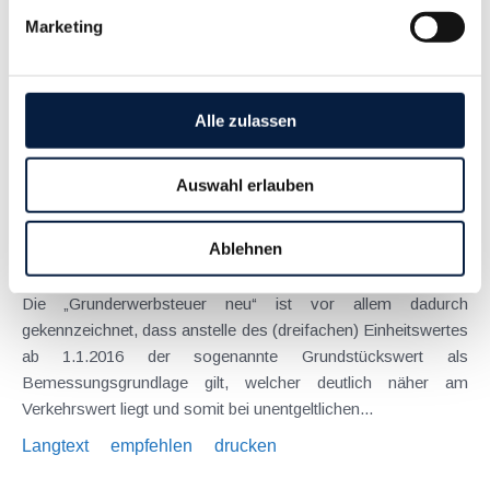
Das Abgabenänderungsgesetz 2015 bringt einiges an
Marketing
Veränderungen, welche überwiegend ab 1.1.2016 gelten.
Mitunter – so etwa bei der Thematik der Einlagenrückzahlung
– ist es zu einer weitgehenden Rücknahme von Änderungen
gekommwen, welche erst durch...
Alle zulassen
Langtext
empfehlen
drucken
Auswahl erlauben
Grundstückswertverordnung als wichtiger Bestandteil
der "Grunderwerbsteuer neu"
Ablehnen
Januar 2016
Die „Grunderwerbsteuer neu“ ist vor allem dadurch
gekennzeichnet, dass anstelle des (dreifachen) Einheitswertes
ab 1.1.2016 der sogenannte Grundstückswert als
Bemessungsgrundlage gilt, welcher deutlich näher am
Verkehrswert liegt und somit bei unentgeltlichen...
Langtext
empfehlen
drucken