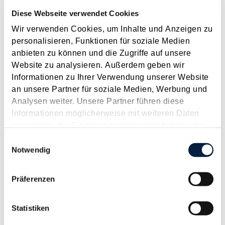
2026
2025
2024
2023
2022
2021
2020
2019
2018
2017
Diese Webseite verwendet Cookies
JAN
FEB
MÄR
APR
MAI
JUN
JUL
Wir verwenden Cookies, um Inhalte und Anzeigen zu
AUG
SEP
OKT
NOV
DEZ
[ X ]
personalisieren, Funktionen für soziale Medien
anbieten zu können und die Zugriffe auf unsere
Steuertermine 2016
Website zu analysieren. Außerdem geben wir
Informationen zu Ihrer Verwendung unserer Website
Januar 2016
an unsere Partner für soziale Medien, Werbung und
Jänner Fälligkeiten 15.1. USt für November 2015
Analysen weiter. Unsere Partner führen diese
Lohnabgaben (L, DB, DZ, GKK, Stadtkasse/Gemeinde) für
Informationen möglicherweise mit weiteren Daten
Dezember 2015 Fristen und Sonstiges Ab 1.1. Monatliche
zusammen, die Sie ihnen bereitgestellt haben oder
Abgabe der Zusammenfassenden Meldung, ausgenommen
die sie im Rahmen Ihrer Nutzung der Dienste
Einwilligungsauswahl
bei vierteljährlicher Meldepflicht...
gesammelt haben.
Notwendig
Langtext
empfehlen
drucken
Präferenzen
Highlights aus dem Abgabenänderungsgesetz 2015
Statistiken
Januar 2016