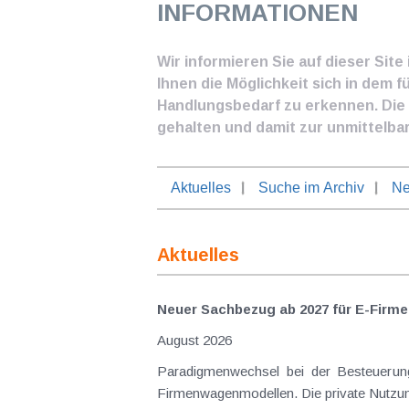
INFORMATIONEN
Wir informieren Sie auf dieser Sit
Ihnen die Möglichkeit sich in dem f
Handlungsbedarf zu erkennen. Die I
gehalten und damit zur unmittelba
Aktuelles
Suche im Archiv
Ne
Aktuelles
Neuer Sachbezug ab 2027 für E-Firme
August 2026
Paradigmenwechsel bei der Besteuerung von E-Dienstwagen Über Jahre hinweg galten reine 
Firmenwagenmodellen. Die private Nutzung