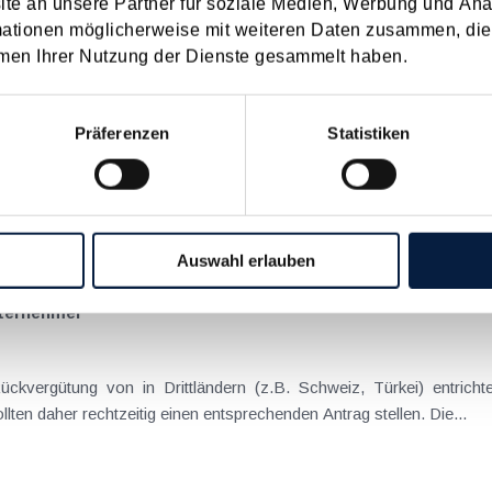
e an unsere Partner für soziale Medien, Werbung und Ana
22
2021
2020
2019
2018
2017
mationen möglicherweise mit weiteren Daten zusammen, die 
I
JUN
JUL
AUG
SEP
OKT
NOV
DEZ
men Ihrer Nutzung der Dienste gesammelt haben.
licht in Österreich erwartet
Präferenzen
Statistiken
ie konzerninternen Verrechnungspreise sind ja in den letzten Jahren verstärkt in den Fokus bei Betrieb
Auswahl erlauben
nternehmer
Unternehmen, die davon betroffen sind, sollten daher rechtzeitig einen entsprechenden Antrag stellen. Die...