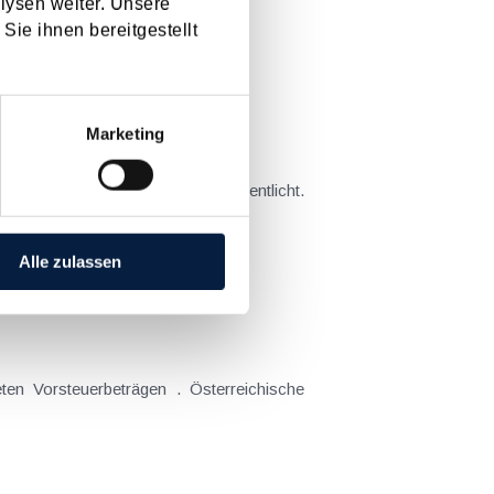
lysen weiter. Unsere
Sie ihnen bereitgestellt
[ X ]
Marketing
sprüfungen geraten...
Alle zulassen