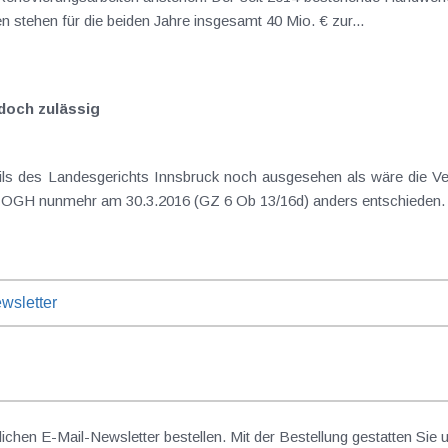
2017 wieder neu aufgelegt. An Förderungen stehen für die beiden Jahre insgesamt 40 Mio. € zur...
doch zulässig
 Landesgerichts Innsbruck noch ausgesehen als wäre die Verrechnung einer Kredi
für Konsumkredite unzulässig , so hat der OGH nunmehr am 30.3.2016 (GZ 6 Ob 13/16d) anders ents
wsletter
lichen E-Mail-Newsletter bestellen. Mit der Bestellung gestatten Sie