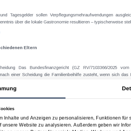
on Dienstreisen
enntnis über die lokale Gastronomie resultieren – typischerweise stell
n
schiedenen Eltern
hatte sich mit der Frage
nach einer Scheidung die Familienbeihilfe zusteht, wenn sich das
mmung
Det
n
Cookies
 Inhalte und Anzeigen zu personalisieren, Funktionen für 
 Datum
Suche in Schlagwortliste
f unsere Website zu analysieren. Außerdem geben wir Infor