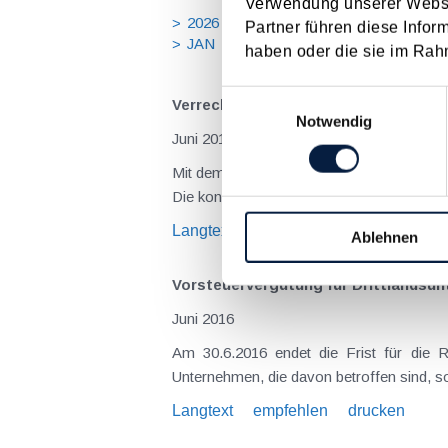
Verwendung unserer Websit
2026
2025
2024
2023
20
Partner führen diese Infor
JAN
FEB
MÄR
APR
MA
haben oder die sie im Rah
Einwilligungsauswahl
Verrechnungspreis-Dokumentationspf
Notwendig
Juni 2016
Mit dem EU-Abgabenänderungsgesetz 2016 wurde unlängst auch das Verrechnungspreisdokumentationsgesetz im Begutachtungsentwurf veröffentlicht.
D
Langtext
empfehlen
drucken
Ablehnen
Vorsteuervergütung für Drittlandsu
Juni 2016
Am 30.6.2016 endet die Frist für die Rückvergütung von in Drittländern (z.B. Schweiz, Türkei) entrichteten Vorsteuerbeträgen . Österreichische
Langtext
empfehlen
drucken