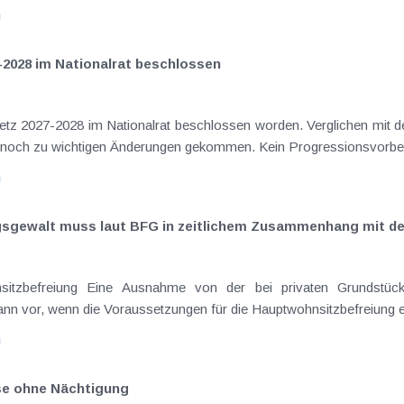
n
-2028 im Nationalrat beschlossen
setz 2027-2028 im Nationalrat beschlossen worden. Verglichen mit d
aus dem Juli 2026 ) ist es dabei vereinzelt noch zu wichtigen Ä
n
ngsgewalt muss laut BFG in zeitlichem Zusammenhang mit d
eräußerungen regelmäßig anfallenden
nn vor, wenn die Voraussetzungen für die Hauptwohnsitzbefreiung erfü
n
ise ohne Nächtigung