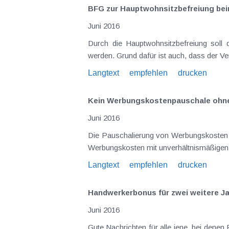
BFG zur Hauptwohnsitzbefreiung bei
Juni 2016
Durch die Hauptwohnsitzbefreiung soll die Besteuerung beim Grundstücksverkauf im Privatbereich unter bestimmten Voraussetzungen verhindert
werden. Grund dafür ist auch, dass der Ve
Langtext
empfehlen
drucken
Kein Werbungskostenpauschale ohne
Juni 2016
Die Pauschalierung von Werbungskosten ist eine in der Praxis relevante Verwaltungsver
Langtext
empfehlen
drucken
Handwerkerbonus für zwei weitere Ja
Juni 2016
Gute Nachrichten für alle jene, bei denen Renovierungsarbeiten anstehen. Der seit 2014 bestehende Handwerkerbonus wird auch für die Jahre 2016 und