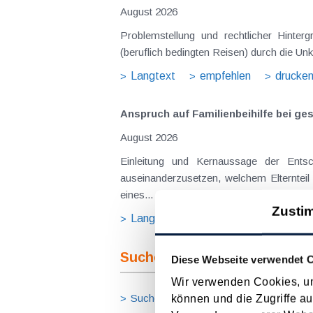
August 2026
Problemstellung und rechtlicher Hintergrund Tagesgelder sollen Verpflegungsmehraufwendungen ausgleichen, welche im Zuge v
(beruflich bedingten Reisen) durch die Unk
Langtext
empfehlen
drucke
Anspruch auf Familienbeihilfe bei ge
August 2026
Einleitung und Kernaussage der Entscheidung Das Bundesfinanzgericht (GZ RV/7103366/2025 vom 10.02.2026) 
auseinanderzusetzen, welchem Elternteil 
eines...
Zusti
Langtext
empfehlen
drucke
Suche im Archiv
Diese Webseite verwendet 
Wir verwenden Cookies, um
Suche nach Begriffen
Suche nach
können und die Zugriffe au