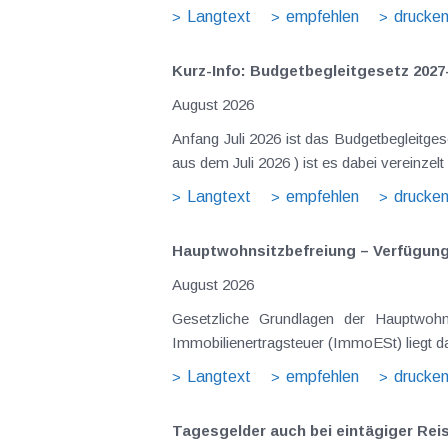
Langtext
empfehlen
drucke
Kurz-Info: Budgetbegleitgesetz 2027
August 2026
Anfang Juli 2026 ist das Budgetbegleitge
Langtext
empfehlen
drucke
Hauptwohnsitz​­befreiung – Verfügu
August 2026
Gesetzliche Grundlagen der Hauptwohnsitzbefreiung Eine Ausnahme von der bei privaten Grundstücksv
Immobilienertragsteuer (ImmoESt) liegt da
Langtext
empfehlen
drucke
Tagesgelder auch bei eintägiger Re