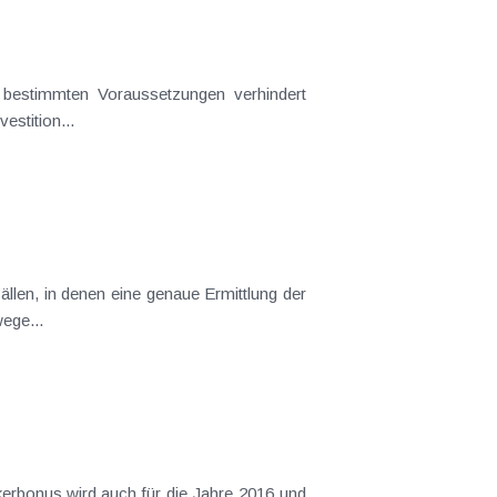
stition...
tssätze im Verordnungswege...