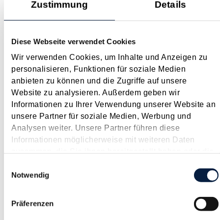
Zustimmung
Details
Juni 2025
Nachdem bereits Ende März 2025 erste Maßnahmen zur
Budgetsanierung beschlossen wurden, hat nun der Nationalrat
Diese Webseite verwendet Cookies
im Mai 2025 weitere Sparmaßnahmen festgelegt
Wir verwenden Cookies, um Inhalte und Anzeigen zu
("Budgetsanierungsmaßnahmengesetz 2025 Teil II"). Wichtige
personalisieren, Funktionen für soziale Medien
Aspekte sind nachfolgend...
anbieten zu können und die Zugriffe auf unsere
Langtext
empfehlen
drucken
Website zu analysieren. Außerdem geben wir
Informationen zu Ihrer Verwendung unserer Website an
Voraussetzungen für die Absetzbarkeit von Kosten für
unsere Partner für soziale Medien, Werbung und
ergonomisch geeignetes Mobiliar müssen in allen
Analysen weiter. Unsere Partner führen diese
Jahren erfüllt sein
Informationen möglicherweise mit weiteren Daten
zusammen, die Sie ihnen bereitgestellt haben oder die
Juni 2025
sie im Rahmen Ihrer Nutzung der Dienste gesammelt
Einwilligungsauswahl
Seit der COVID-19 Pandemie können Ausgaben für
haben.
Notwendig
ergonomisch geeignetes Mobiliar wie insbesondere
Schreibtisch, Drehstuhl, Beleuchtung eines in der Wohnung
Präferenzen
eingerichteten Arbeitsplatzes (Homeoffice) bis zu insgesamt
300 € pro Kalenderjahr als Werbungskosten steuerlich