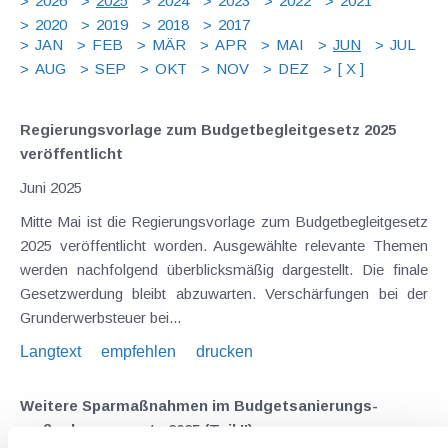
2026
2025
2024
2023
2022
2021
2020
2019
2018
2017
JAN
FEB
MÄR
APR
MAI
JUN
JUL
AUG
SEP
OKT
NOV
DEZ
[ X ]
Regierungsvorlage zum Budgetbegleitgesetz 2025
veröffentlicht
Juni 2025
Mitte Mai ist die Regierungsvorlage zum Budgetbegleitgesetz
2025 veröffentlicht worden. Ausgewählte relevante Themen
werden nachfolgend überblicksmäßig dargestellt. Die finale
Gesetzwerdung bleibt abzuwarten. Verschärfungen bei der
Grunderwerbsteuer bei...
Langtext
empfehlen
drucken
Weitere Sparmaßnahmen im Budgetsanierungs­
maßnahmengesetz 2025 (Teil II)