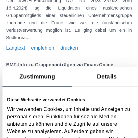
Der VwGH-Entscheidung (GZ Ro 2023/13/0003 vom
16.4.2024) lag die Liquidation eines ausländischen
Gruppenmitglieds einer steuerlichen Unternehmensgruppe
zugrunde und die Frage, wie weit die (ausländische)
Verlustverwertung möglich ist. Es ging dabei um ein in
Südkorea...
Langtext
empfehlen
drucken
BMF-Info zu Gruppenanträgen via FinanzOnline
Januar 2025
Zustimmung
Details
Die wirksame Übermittlung von Gruppenanträgen war nicht
zuletzt Gegenstand einer BFG-Entscheidung ( siehe Beitrag
Diese Webseite verwendet Cookies
aus dem August 2023 ), der zufolge die amtlichen Formulare
für den Gruppenantrag ausgedruckt und im Original
Wir verwenden Cookies, um Inhalte und Anzeigen zu
unterzeichnet eingereicht werden müssen. Die...
personalisieren, Funktionen für soziale Medien
anbieten zu können und die Zugriffe auf unsere
Langtext
empfehlen
drucken
Website zu analysieren. Außerdem geben wir