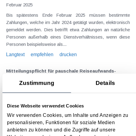
Februar 2025
Bis spätestens Ende Februar 2025 müssen bestimmte
Zahlungen, welche im Jahr 2024 getätigt wurden, elektronisch
gemeldet werden. Dies betrifft etwa Zahlungen an natürliche
Personen außerhalb eines Dienstverhältnisses, wenn diese
Personen beispielsweise als...
Langtext
empfehlen
drucken
Mitteilungspflicht für pauschale Reiseaufwands­
entschädigungen an Sportler bis Ende Februar
Zustimmung
Details
Februar 2025
Seit dem Jahr 2023 sind pauschale
Diese Webseite verwendet Cookies
Reiseaufwandsentschädigungen, welche von begünstigten
Rechtsträgern mit dem satzungsgemäßen Zweck der
Wir verwenden Cookies, um Inhalte und Anzeigen zu
Ausübung oder Förderung des Körpersports ("Sportvereine")
personalisieren, Funktionen für soziale Medien
an Sportler, Schiedsrichter und Sportbetreuer...
anbieten zu können und die Zugriffe auf unsere