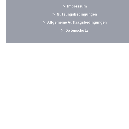
Festsetzung. In Fällen, in denen eine behördliche Festsetzung
Impressum
der Unterhaltsleistungen...
Nutzungsbedingungen
Langtext
empfehlen
drucken
Allgemeine Auftragsbedingungen
Datenschutz