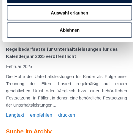
Einkommensteuer ist es wegen der Anhebung der
umsatzsteuerlichen Kleinunternehmergrenze auf 55.000 €
Auswahl erlauben
(brutto) ab 2025 zu Anpassungen gekommen. Zuvor waren
die 35.000 € (netto) plus Überschreitungsbetrag von 5.000 €...
Ablehnen
Langtext
empfehlen
drucken
Regelbedarfsätze für Unterhaltsleistungen für das
Kalenderjahr 2025 veröffentlicht
Februar 2025
Die Höhe der Unterhaltsleistungen für Kinder als Folge einer
Trennung der Eltern basiert regelmäßig auf einem
gerichtlichen Urteil oder Vergleich bzw. einer behördlichen
Festsetzung. In Fällen, in denen eine behördliche Festsetzung
der Unterhaltsleistungen...
Langtext
empfehlen
drucken
Suche im Archiv