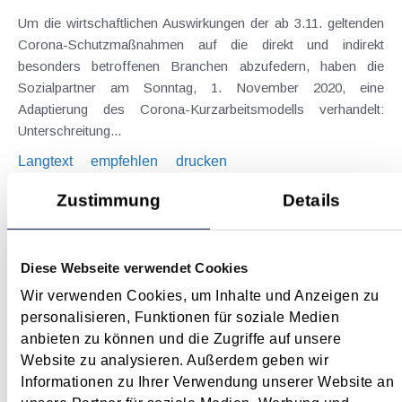
Um die wirtschaftlichen Auswirkungen der ab 3.11. geltenden
Corona-Schutzmaßnahmen auf die direkt und indirekt
besonders betroffenen Branchen abzufedern, haben die
Sozialpartner am Sonntag, 1. November 2020, eine
Adaptierung des Corona-Kurzarbeitsmodells verhandelt:
Unterschreitung...
Langtext
empfehlen
drucken
Zustimmung
Details
Maßnahmen vor Jahresende 2020 - Für Unternehmer
November 2020
Diese Webseite verwendet Cookies
Auch oder gerade in einem von der Corona-Krise geprägten
Jahr sollte der näher rückende Jahreswechsel zum Anlass für
Wir verwenden Cookies, um Inhalte und Anzeigen zu
einen Steuer-Check genommen werden. Denn es finden sich
personalisieren, Funktionen für soziale Medien
regelmäßig Möglichkeiten, durch gezielte Maßnahmen legal
anbieten zu können und die Zugriffe auf unsere
Steuern zu sparen bzw....
Website zu analysieren. Außerdem geben wir
Informationen zu Ihrer Verwendung unserer Website an
Langtext
empfehlen
drucken