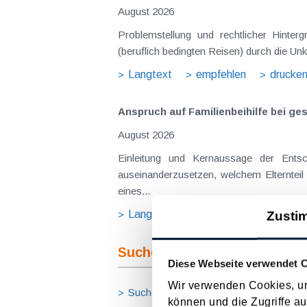
August 2026
Problemstellung und rechtlicher Hinte
(beruflich bedingten Reisen) durch die Unk
Langtext
empfehlen
drucke
Anspruch auf Familienbeihilfe bei ge
August 2026
Einleitung und Kernaussage der Ents
auseinanderzusetzen, welchem Elternteil 
eines...
Langtext
empfehlen
drucke
Zusti
Suche im Archiv
Diese Webseite verwendet 
Wir verwenden Cookies, um
Suche nach Begriffen
Suche nach
können und die Zugriffe au