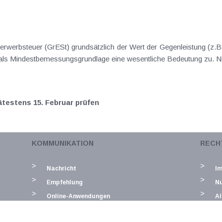
rwerbsteuer (GrESt) grundsätzlich der Wert der Gegenleistung (z.B
s Mindestbemessungsgrundlage eine wesentliche Bedeutung zu. Nich
ätestens 15. Februar prüfen
en sind bekanntermaßen Sicherheitsmaßnahmen zu beachten, die 
KOMMUNIKATION
RECH
stellen sollen. Start-, Monats- und Jahresbeleg unterstützen die vol
Nachricht
I
Empfehlung
N
Online-Anwendungen
Al
D