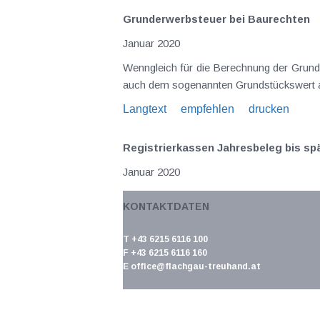
Grunderwerbsteuer bei Baurechten
Januar 2020
Wenngleich für die Berechnung der Grunde
auch dem sogenannten Grundstückswert al
Langtext
empfehlen
drucken
Registrierkassen Jahresbeleg bis sp
Januar 2020
Bei der Verwendung von Registrierkass
KONTAKTDATEN
Registrierkasse gespeicherten Daten sicher
Langtext
empfehlen
drucken
T +43 6215 6116 100
F +43 6215 6116 160
E
office@flachgau-treuhand.at