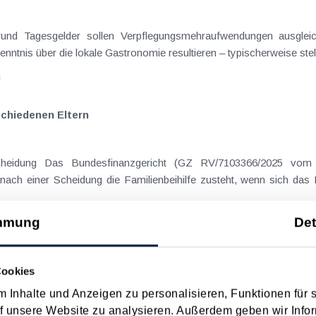
rgrund Tagesgelder sollen Verpflegungsmehraufwendungen ausgle
enntnis über die lokale Gastronomie resultieren – typischerweise stell
n
schiedenen Eltern
cheidung Das Bundesfinanzgericht (GZ RV/7103366/2025 vom 
nach einer Scheidung die Familienbeihilfe zusteht, wenn sich das
n
mmung
Det
Cookies
 Inhalte und Anzeigen zu personalisieren, Funktionen für 
 Datum
Suche in Schlagwortliste
f unsere Website zu analysieren. Außerdem geben wir Infor