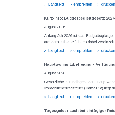
Langtext
empfehlen
drucke
Kurz-Info: Budgetbegleitgesetz 2027
August 2026
Anfang Juli 2026 ist das Budgetbegleitge
aus dem Juli 2026 ) ist es dabei vereinz
Langtext
empfehlen
drucke
Hauptwohnsitz​­befreiung – Verfügu
August 2026
Gesetzliche Grundlagen der Hauptwohn
Immobilienertragsteuer (ImmoESt) liegt da
Langtext
empfehlen
drucke
Tagesgelder auch bei eintägiger Re