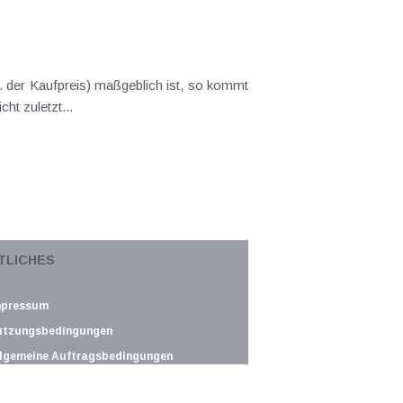
. der Kaufpreis) maßgeblich ist, so kommt
t zuletzt...
den Schutz vor Manipulation der in der
TLICHES
lständige Erfassung...
mpressum
utzungsbedingungen
lgemeine Auftragsbedingungen
atenschutz