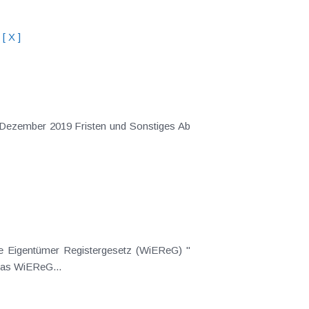
[ X ]
 Dezember 2019 Fristen und Sonstiges Ab
e Eigentümer Registergesetz (WiEReG) "
 das WiEReG...