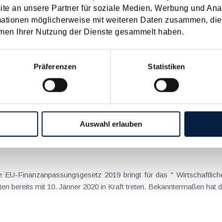
e an unsere Partner für soziale Medien, Werbung und Ana
22
2021
2020
2019
2018
2017
mationen möglicherweise mit weiteren Daten zusammen, die 
I
JUN
JUL
AUG
SEP
OKT
NOV
DEZ
men Ihrer Nutzung der Dienste gesammelt haben.
Präferenzen
Statistiken
mber 2019 Lohnabgaben (L, DB, DZ, GKK, Stadtkasse/Gemeinde) für
ssenden Meldung, ausgenommen...
Auswahl erlauben
m Wirtschaftliche Eigentümer Registergesetz
U-Finanzanpassungsgesetz 2019 bringt für das " Wirtschaftlich
en bereits mit 10. Jänner 2020 in Kraft treten. Bekanntermaßen hat