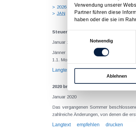
Verwendung unserer Websit
2026
2025
2024
2023
20
Partner führen diese Infor
JAN
FEB
MÄR
APR
MA
haben oder die sie im Rah
Steuertermine 2020
Einwilligungsauswahl
Notwendig
Januar 2020
Jänner Fälligkeiten 15.1. USt für Nove
1.1. Monatliche Abgabe der Zusammenfa
Langtext
empfehlen
drucken
Ablehnen
2020 bringt wichtige Neuerungen bei
Januar 2020
Das vergangenen Sommer beschlossene E
zahlreiche Änderungen, von denen die erst
Langtext
empfehlen
drucken