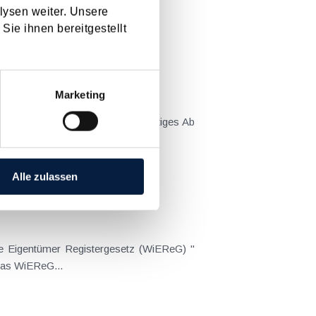
lysen weiter. Unsere
Sie ihnen bereitgestellt
[ X ]
Marketing
 Dezember 2019 Fristen und Sonstiges Ab
Alle zulassen
e Eigentümer Registergesetz (WiEReG) "
 das WiEReG...