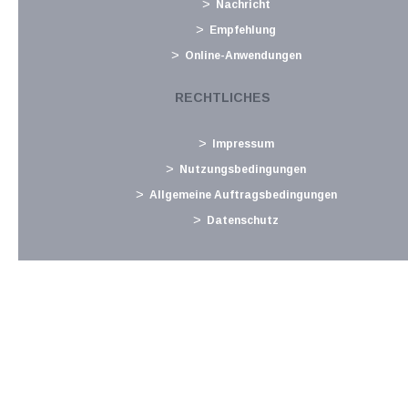
Nachricht
Vorsteuervergütung für Drittlandsunternehmer
Empfehlung
Juni 2019
Online-Anwendungen
Mit 30.6.2019 endet die Frist für die Rückvergütung von in
Drittländern (z.B. Schweiz, Türkei) entrichteten
RECHTLICHES
Vorsteuerbeträgen . Österreichische Unternehmen, die davon
betroffen sind, sollten daher rechtzeitig einen entsprechenden
Impressum
Antrag stellen. Die...
Nutzungsbedingungen
Langtext
empfehlen
drucken
Allgemeine Auftragsbedingungen
Datenschutz