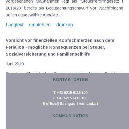
vorgesehenen Maßnahmen liegt als "Steuerreformgesetz I
2019/20" bereits als Begutachtungsentwurf vor. Nachfolgend
sollen ausgewählte Aspekte...
Langtext
empfehlen
drucken
Vorsicht vor finanziellen Kopfschmerzen nach dem
Ferialjob - mögliche Konsequenzen bei Steuer,
Sozialversicherung und Familienbeihilfe
Juni 2019
Gerade während der Sommermonate haben Ferialjobs
KONTAKTDATEN
Hochsaison. Oftmals ist es der finanzielle Anreiz, im Sommer
arbeiten zu gehen; genauso gelten das Sammeln von
T +43 6215 6116 100
Praxiserfahrung oder das Hineinschnuppern in ein
F +43 6215 6116 160
aufregendes Berufsfeld als ausschlaggebende Gründe. Damit
E
office@flachgau-treuhand.at
(im...
KOMMUNIKATION
Langtext
empfehlen
drucken