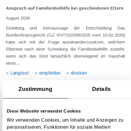
Anspruch auf Familienbeihilfe bei geschiedenen Eltern
August 2026
Einleitung und Kernaussage der Entscheidung Das
Bundesfinanzgericht (GZ RV/7103366/2025 vom 10.02.2026)
hatte sich mit der Frage auseinanderzusetzen, welchem
Elternteil nach einer Scheidung die Familienbeihilfe zusteht,
wenn sich das Kind tatsächlich überwiegend im Haushalt
eines...
Langtext
empfehlen
drucken
Zustimmung
Details
Suche im Archiv
Suche nach Begriffen
Diese Webseite verwendet Cookies
Suche nach Datum
Wir verwenden Cookies, um Inhalte und Anzeigen zu
Suche in Schlagwortliste
personalisieren, Funktionen für soziale Medien