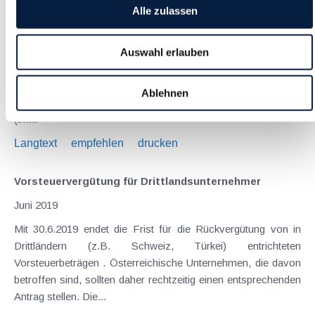
Juni 2019
Alle zulassen
Gerade während der Sommermonate haben Ferialjobs
Hochsaison. Oftmals ist es der finanzielle Anreiz, im Sommer
Auswahl erlauben
arbeiten zu gehen; genauso gelten das Sammeln von
Praxiserfahrung oder das Hineinschnuppern in ein
Ablehnen
aufregendes Berufsfeld als ausschlaggebende Gründe. Damit
(im...
Langtext
empfehlen
drucken
Vorsteuervergütung für Drittlandsunternehmer
Juni 2019
Mit 30.6.2019 endet die Frist für die Rückvergütung von in
Drittländern (z.B. Schweiz, Türkei) entrichteten
Vorsteuerbeträgen . Österreichische Unternehmen, die davon
betroffen sind, sollten daher rechtzeitig einen entsprechenden
Antrag stellen. Die...