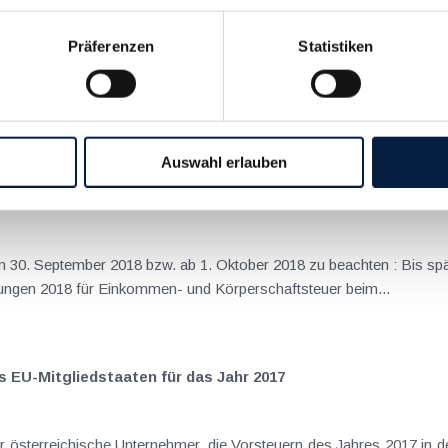
en Versicherungsvertreters
Präferenzen
Statistiken
äufig vor, dass diese ihre Tätigkeit hauptsächlich vor Ort bei 
er für einzelne Besprechungen oder interne Trainings nutzen. Die...
Auswahl erlauben
träge und Anspruchsverzinsung
zum 30. September 2018 bzw. ab 1. Oktober 2018 zu beachten : Bis 
ungen 2018 für Einkommen- und Körperschaftsteuer beim...
s EU-Mitgliedstaaten für das Jahr 2017
r österreichische Unternehmer, die Vorsteuern des Jahres 2017 in d