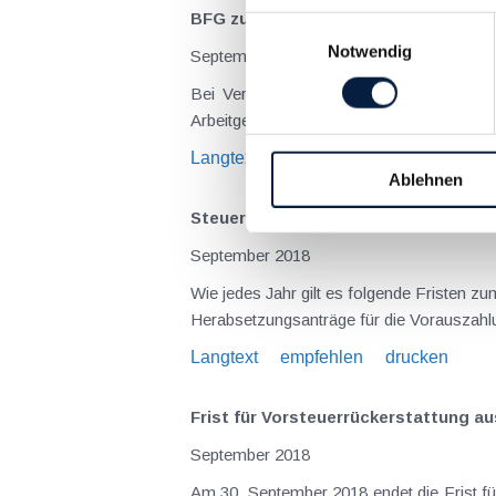
BFG zu Reisekosten eines angestellt
Einwilligungsauswahl
Notwendig
September 2018
Bei Versicherungsvertretern kommt es h
Arbeitgebers nur zur Abholung der Post od
Langtext
empfehlen
drucken
Ablehnen
Steuertermine für Herabsetzungsan
September 2018
Wie jedes Jahr gilt es folgende Fristen 
Herabsetzungsanträge für die Vorauszahl
Langtext
empfehlen
drucken
Frist für Vorsteuerrückerstattung au
September 2018
Am 30. September 2018 endet die Frist fü