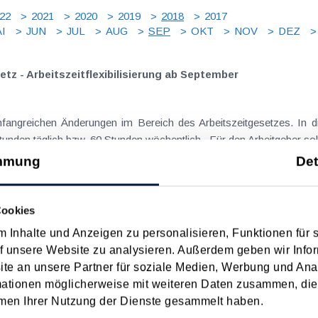
22
2021
2020
2019
2018
2017
I
JUN
JUL
AUG
SEP
OKT
NOV
DEZ
z - Arbeitszeitflexibilisierung ab September
ngreichen Änderungen im Bereich des Arbeitszeitgesetzes. In die
unden täglich bzw. 60 Stunden wöchentlich . Für den Arbeitgeber sol
mmung
Det
inses als steuerlich irrelevante Nutzungseinlage
Cookies
 Inhalte und Anzeigen zu personalisieren, Funktionen für 
f unsere Website zu analysieren. Außerdem geben wir Infor
chen einem Gesellschafter und seiner Kapitalgesellschaft führe
e an unsere Partner für soziale Medien, Werbung und Ana
eim Gesellschafter und andererseits zu Betriebsausgaben bei der Ges
mationen möglicherweise mit weiteren Daten zusammen, die 
men Ihrer Nutzung der Dienste gesammelt haben.