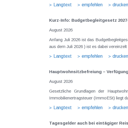
Langtext
empfehlen
drucke
Kurz-Info: Budgetbegleitgesetz 2027
August 2026
Anfang Juli 2026 ist das Budgetbegleitge
aus dem Juli 2026 ) ist es dabei vereinz
Langtext
empfehlen
drucke
Hauptwohnsitz​­befreiung – Verfügu
August 2026
Gesetzliche Grundlagen der Hauptwohn
Immobilienertragsteuer (ImmoESt) liegt da
Langtext
empfehlen
drucke
Tagesgelder auch bei eintägiger Re