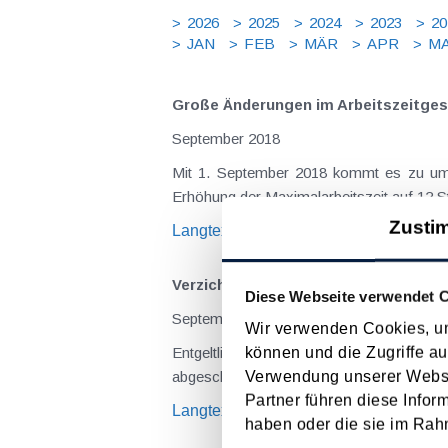
2026
2025
2024
2023
20
JAN
FEB
MÄR
APR
MA
Große Änderungen im Arbeitszeitgeset
September 2018
Mit 1. September 2018 kommt es zu umfa
Erhöhung der Maximalarbeitszeit auf 12 St
Zusti
Langtext
empfehlen
drucken
Verzicht auf Verrechnung eines Mietz
Diese Webseite verwendet 
September 2018
Wir verwenden Cookies, um
können und die Zugriffe au
Entgeltliche Leistungsbeziehungen zwis
Verwendung unserer Websit
abgeschlossen - einerseits zu Einnahmen b
Partner führen diese Infor
Langtext
empfehlen
drucken
haben oder die sie im Rah