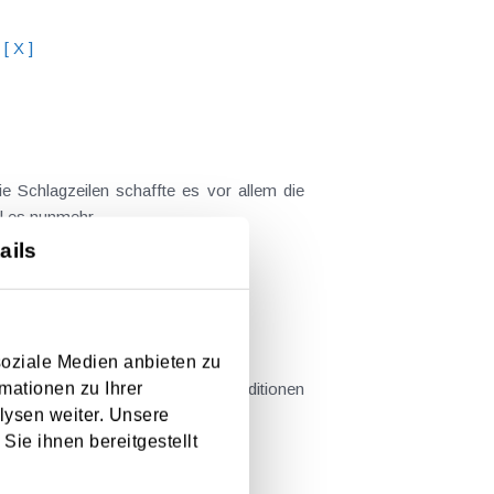
[ X ]
 Schlagzeilen schaffte es vor allem die
l es nunmehr...
ails
soziale Medien anbieten zu
mationen zu Ihrer
n - sofern zu fremdüblichen Konditionen
lysen weiter. Unsere
ellschaft . Beispiele...
Sie ihnen bereitgestellt