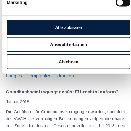
Marketing
Außergewöhnliche Belastungen - Erkenntnisse aus
aktuellen Entscheidungen
Alle zulassen
Januar 2018
Einige BFG-Entscheidungen haben sich zuletzt mit der
Auswahl erlauben
steuerlichen Anerkennung von Ausgaben als
außergewöhnliche Belastungen befasst: Kein Kilometergeld
für Fahrten zur Kur : Werden Fahrten vom Wohnort zum
Ablehnen
Kurhotel mit dem eigenen PKW (normales Kfz und kein...
Langtext
empfehlen
drucken
Grundbuchseintragungsgebühr EU-rechtskonform?
Januar 2018
Die Gebühren für Grundbuchseintragungen wurden, nachdem
der VwGH die vormaligen Bestimmungen aufgehoben hatte,
im Zuge der letzten Gesetzesnovelle mit 1.1.2013 neu