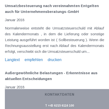
Umsatzbesteuerung nach vereinnahmten Entgelten
auch für Unternehmensberatungs-GmbH
Januar 2018
Normalerweise entsteht die Umsatzsteuerschuld mit Ablauf
des Kalendermonats , in dem die Lieferung oder sonstige
Leistung ausgeführt worden ist ( Sollbesteuerung ). Wenn die
Rechnungsausstellung erst nach Ablauf des Kalendermonats
erfolgt, verschiebt sich die Umsatzsteuerschuld um...
Langtext
empfehlen
drucken
Außergewöhnliche Belastungen - Erkenntnisse aus
aktuellen Entscheidungen
Januar 2018
KONTAKTDATEN
Einige BFG-Entscheidungen haben sich zuletzt mit der
steuerlichen Anerkennung von Ausgaben als
T +43 6215 6116 100
außergewöhnliche Belastungen befasst: Kein Kilometergeld