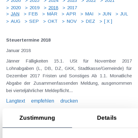
2026
2025
2024
2023
2022
2021
2020
2019
2018
2017
JAN
FEB
MÄR
APR
MAI
JUN
JUL
AUG
SEP
OKT
NOV
DEZ
[ X ]
Steuertermine 2018
Januar 2018
Jänner Fälligkeiten 15.1. USt für November 2017
Lohnabgaben (L, DB, DZ, GKK, Stadtkasse/Gemeinde) für
Dezember 2017 Fristen und Sonstiges Ab 1.1. Monatliche
Abgabe der Zusammenfassenden Meldung, ausgenommen
bei vierteljährlicher Meldepflicht...
Langtext
empfehlen
drucken
Zustimmung
Details
Erwartete steuerliche Änderungen durch das neue
Regierungsprogramm
Januar 2018