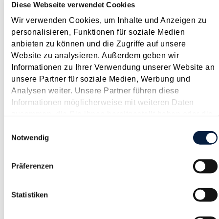
Diese Webseite verwendet Cookies
Das neue Regierungsprogramm für den Zeitraum 2017 bis
Wir verwenden Cookies, um Inhalte und Anzeigen zu
2022 ist rund 180 Seiten stark und umfasst sehr allgemein
personalisieren, Funktionen für soziale Medien
gehaltene Themenbereiche wie z.B. "Staat und Europa",
anbieten zu können und die Zugriffe auf unsere
"Zukunft und Gesellschaft" oder auch "Standort und
Website zu analysieren. Außerdem geben wir
Nachhaltigkeit". Geplante steuerliche...
Informationen zu Ihrer Verwendung unserer Website an
Langtext
empfehlen
drucken
unsere Partner für soziale Medien, Werbung und
Analysen weiter. Unsere Partner führen diese
Informationen möglicherweise mit weiteren Daten
Umsatzbesteuerung nach vereinnahmten Entgelten
zusammen, die Sie ihnen bereitgestellt haben oder die
auch für Unternehmensberatungs-GmbH
sie im Rahmen Ihrer Nutzung der Dienste gesammelt
Einwilligungsauswahl
Januar 2018
haben.
Notwendig
Normalerweise entsteht die Umsatzsteuerschuld mit Ablauf
des Kalendermonats , in dem die Lieferung oder sonstige
Präferenzen
Leistung ausgeführt worden ist ( Sollbesteuerung ). Wenn die
Rechnungsausstellung erst nach Ablauf des Kalendermonats
erfolgt, verschiebt sich die Umsatzsteuerschuld um...
Statistiken
Langtext
empfehlen
drucken