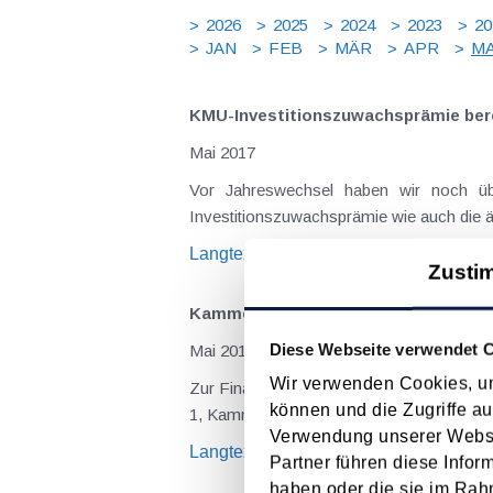
2026
2025
2024
2023
20
JAN
FEB
MÄR
APR
MA
KMU-Investitionszuwachsprämie ber
Mai 2017
Vor Jahreswechsel haben wir noch üb
Investitionszuwachsprämie wie auch die ä
Langtext
empfehlen
drucken
Zusti
Kammerumlage 1 - pauschaler Satz v
Diese Webseite verwendet 
Mai 2017
Wir verwenden Cookies, um
Zur Finanzierung der Wirtschaftskammer
können und die Zugriffe au
1, Kammerumlage 2 wenn Dienstnehmer bes
Verwendung unserer Websit
Langtext
empfehlen
drucken
Partner führen diese Infor
haben oder die sie im Rah