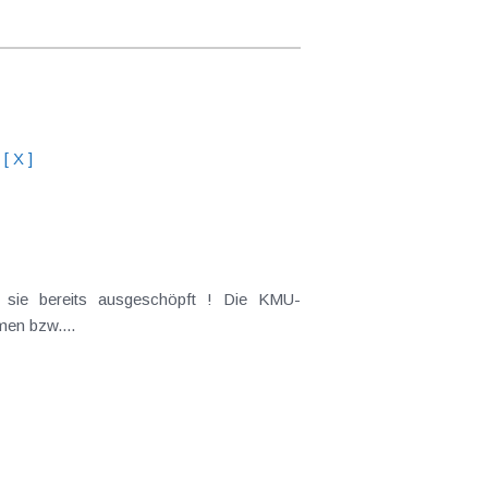
[ X ]
 sie bereits ausgeschöpft ! Die KMU-
men bzw....