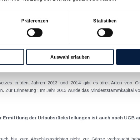
ehandlung von VIP-Karten
Präferenzen
Statistiken
msatzsteuerlicher Sicht eine erfreuliche Änderung für die Betrei
rischen 20% auf den neuen ermäßigten Steuersatz von 13% für...
Auswahl erlauben
se bei GmbH - VfGH hat keine Einwände dagegen
zes in den Jahren 2013 und 2014 gibt es drei Arten von G
ten. Zur Erinnerung : Im Jahr 2013 wurde das Mindeststammkapital von
ur Ermittlung der Urlaubsrückstellungen ist auch nach UGB
uch bis zum Abschlussstichtag nicht zur Gänze verbraucht habe