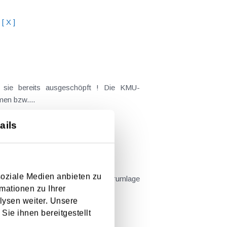
[ X ]
 sie bereits ausgeschöpft ! Die KMU-
men bzw....
ails
soziale Medien anbieten zu
hr als 150.000 € Umlagen ( Kammerumlage
mationen zu Ihrer
ge für die...
lysen weiter. Unsere
Sie ihnen bereitgestellt