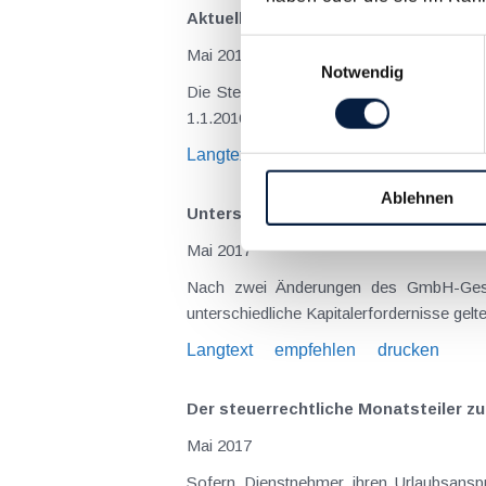
Aktuelles zur umsatzsteuerlichen B
Einwilligungsauswahl
Mai 2017
Notwendig
Die Steuerreform 2015/2016 brachte aus u
1.1.2016 der Umsatzsteuersatz von histo
Langtext
empfehlen
drucken
Ablehnen
Unterschiedliche Kapitalerfordernis
Mai 2017
Nach zwei Änderungen des GmbH-Geset
unterschiedliche Kapitalerfordernisse gel
Langtext
empfehlen
drucken
Der steuerrechtliche Monatsteiler z
Mai 2017
Sofern Dienstnehmer ihren Urlaubsanspr