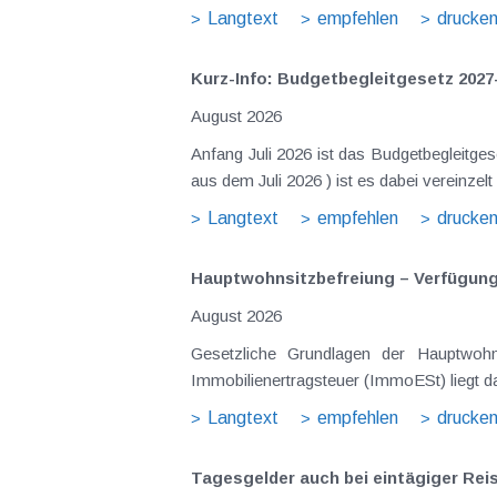
Langtext
empfehlen
drucke
Kurz-Info: Budgetbegleitgesetz 2027
August 2026
Anfang Juli 2026 ist das Budgetbegleitge
aus dem Juli 2026 ) ist es dabei vereinz
Langtext
empfehlen
drucke
Hauptwohnsitz​­befreiung – Verfügu
August 2026
Gesetzliche Grundlagen der Hauptwohn
Immobilienertragsteuer (ImmoESt) liegt da
Langtext
empfehlen
drucke
Tagesgelder auch bei eintägiger Re