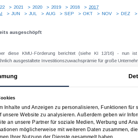
22
2021
2020
2019
2018
2017
I
JUN
JUL
AUG
SEP
OKT
NOV
DEZ
eits ausgeschöpft
er diese KMU-Förderung berichtet (siehe KI 12/16) - nun ist
hnlich ausgestaltete Investitionszuwachsprämie für große Unterneh
mmung
Det
on 0,3% trotz möglicher Härtefälle verfassungskonform
Cookies
 Inhalte und Anzeigen zu personalisieren, Funktionen für 
(n) müssen Mitglieder mit einem steuerbaren Jahresumsatz von me
f unsere Website zu analysieren. Außerdem geben wir Infor
chäftigt sind und Grundumlage ) bezahlen. Zur Bemessungsgrundla
e an unsere Partner für soziale Medien, Werbung und Ana
mationen möglicherweise mit weiteren Daten zusammen, die 
men Ihrer Nutzung der Dienste gesammelt haben.