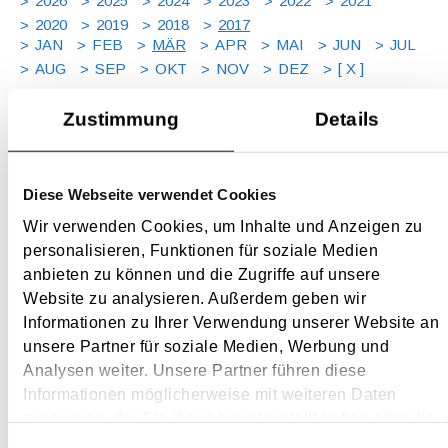
2026
2025
2024
2023
2022
2021
2020
2019
2018
2017
JAN
FEB
MÄR
APR
MAI
JUN
JUL
AUG
SEP
OKT
NOV
DEZ
[ X ]
Zustimmung
Details
Automatische Meldung von Sonderausgaben an das
Finanzamt
März 2017
Diese Webseite verwendet Cookies
Bisher mussten Sonderausgaben wie z.B. Spenden an
Wir verwenden Cookies, um Inhalte und Anzeigen zu
mildtätige oder den Umweltschutz fördernde Organisationen
personalisieren, Funktionen für soziale Medien
oder der Kirchenbeitrag im Rahmen der Steuererklärung bzw.
anbieten zu können und die Zugriffe auf unsere
der Arbeitnehmerveranlagung steuerlich geltend gemacht
Website zu analysieren. Außerdem geben wir
werden. Um die Spenden gegenüber dem Finanzamt...
Informationen zu Ihrer Verwendung unserer Website an
unsere Partner für soziale Medien, Werbung und
Langtext
empfehlen
drucken
Analysen weiter. Unsere Partner führen diese
Informationen möglicherweise mit weiteren Daten
Beschäftigungsbonus im Ministerrat beschlossen
zusammen, die Sie ihnen bereitgestellt haben oder die
März 2017
sie im Rahmen Ihrer Nutzung der Dienste gesammelt