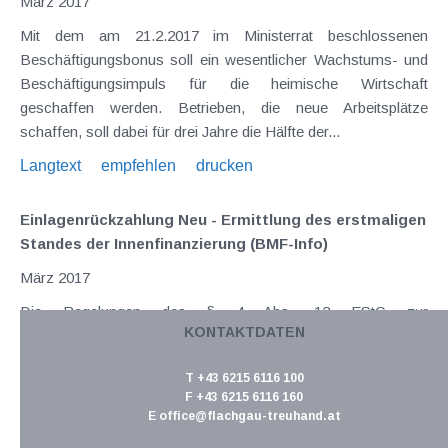
März 2017
Mit dem am 21.2.2017 im Ministerrat beschlossenen
Beschäftigungsbonus soll ein wesentlicher Wachstums- und
Beschäftigungsimpuls für die heimische Wirtschaft
geschaffen werden. Betrieben, die neue Arbeitsplätze
schaffen, soll dabei für drei Jahre die Hälfte der...
Langtext
empfehlen
drucken
Einlagenrückzahlung Neu - Ermittlung des erstmaligen
Standes der Innenfinanzierung (BMF-Info)
März 2017
Die Regelungen des § 4 Abs. 12 EStG zur
KONTAKTDATEN
Einlagenrückzahlung wurden in den letzten beiden Jahren
mehrmals angepasst. Das bisher geltende Wahlrecht ,
T +43 6215 6116 100
wonach eine offene Ausschüttung eines
F +43 6215 6116 160
unternehmensrechtlichen Bilanzgewinnes steuerlich entweder
E
office@flachgau-treuhand.at
als Einlagenrückzahlung...