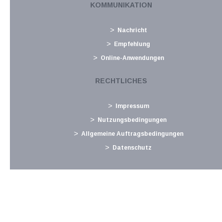
KOMMUNIKATION
Langtext
empfehlen
drucken
Nachricht
Fahrtkosten zum Fortbildungsort
Empfehlung
März 2017
Online-Anwendungen
Aufwendungen für Aus- und Fortbildungsmaßnahmen im
Zusammenhang mit der ausgeübten oder beruflich
RECHTLICHES
verwandten Tätigkeit können vom Arbeitnehmer grundsätzlich
als Werbungskosten steuerlich geltend gemacht werden. Dies
Impressum
umfasst nicht nur Kosten für...
Nutzungsbedingungen
Langtext
empfehlen
drucken
Allgemeine Auftragsbedingungen
Datenschutz